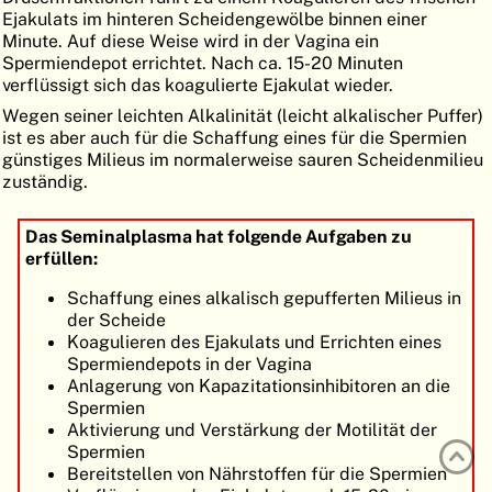
Ejakulats im hinteren Scheidengewölbe binnen einer
ATLAS
EMBRYOLOGY
Minute. Auf diese Weise wird in der Vagina ein
Spermiendepot errichtet. Nach ca. 15-20 Minuten
SUCHEN
verflüssigt sich das koagulierte Ejakulat wieder.
HILFE
Wegen seiner leichten Alkalinität (leicht alkalischer Puffer)
ist es aber auch für die Schaffung eines für die Spermien
günstiges Milieus im normalerweise sauren Scheidenmilieu
zuständig.
FR
EN
Das Seminalplasma hat folgende Aufgaben zu
erfüllen:
Schaffung eines alkalisch gepufferten Milieus in
der Scheide
Koagulieren des Ejakulats und Errichten eines
Spermiendepots in der Vagina
Anlagerung von Kapazitationsinhibitoren an die
Spermien
Aktivierung und Verstärkung der Motilität der
Spermien
Bereitstellen von Nährstoffen für die Spermien