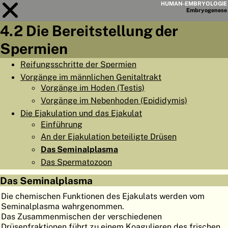
HUMAN-EMBRYOLOGIE
Embryo
genese
4.2 Die Bereitstellung der
Modul
4
Spermien
KAPITELLISTE
Reifungsschritte der Spermien
Vorgänge im männlichen Genitaltrakt
LERNZIELE
Vorgänge im Hoden (Testis)
ABSTRAKT
Vorgänge im Nebenhoden (Epididymis)
Die Ejakulation und das Ejakulat
◀
▶
SEITE
Einführung
An der Ejakulation beteiligte Drüsen
Das Seminalplasma
Das Spermatozoon
Das Seminalplasma
HOME
Die chemischen Funktionen des Ejakulats werden vom
EMBRYO
GENESE
Seminalplasma wahrgenommen.
Das Zusammenmischen der verschiedenen
ORGANO
GENESE
Drüsenfraktionen führt zu einem Koagulieren des frischen