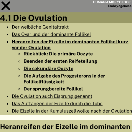
HUMAN-EMBRYOLOGIE
Embryo
genese
4.1 Die Ovulation
Modul
4
Der weibliche Genitaltrakt
Das Ovar und der dominante Follikel
KAPITELLISTE
Heranreifen der Eizelle im dominanten Follikel kurz
LERNZIELE
vor der Ovulation
Rückblick: Die primäre Oozyte
ABSTRAKT
Beenden der ersten Reifeteilung
◀
▶
Die sekundäre Oozyte
SEITE
Die Aufgabe des Progesterons in der
Follikelflüssigkeit
Der sprungbereite Follikel
Die Ovulation auch Eisprung genannt
Das Auffangen der Eizelle durch die Tube
HOME
Die Eizelle in der Kumuluszellwolke nach der Ovulation
EMBRYO
GENESE
Heranreifen der Eizelle im dominanten
ORGANO
GENESE