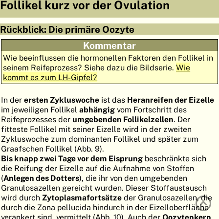
Follikel kurz vor der Ovulation
ATLAS
EMBRYOLOGY
Rückblick: Die primäre Oozyte
SUCHEN
Kommentar
HILFE
Wie beeinflussen die hormonellen Faktoren den Follikel in
seinem Reifeprozess? Siehe dazu die Bildserie.
Wie
kommt es zum LH-Gipfel?
FR
In der
ersten Zykluswoche
ist das
Heranreifen der Eizelle
EN
im jeweiligen Follikel
abhängig
vom Fortschritt des
Reifeprozesses der
umgebenden Follikelzellen
. Der
fitteste Follikel mit seiner Eizelle wird in der zweiten
Zykluswoche zum dominanten Follikel und später zum
Graafschen Follikel (Abb. 9).
Bis knapp zwei Tage vor dem Eisprung
beschränkte sich
die Reifung der Eizelle auf die Aufnahme von Stoffen
(
Anlegen des Dotters
), die ihr von den umgebenden
Granulosazellen gereicht wurden. Dieser Stoffaustausch
wird durch
Zytoplasmafortsätze
der Granulosazellen, die
durch die Zona pellucida hindurch in der Eizelloberfläche
verankert sind, vermittelt (Abb. 10). Auch der
Oozytenkern