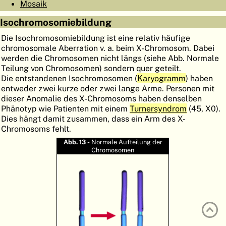
Mosaik
ATLAS
EMBRYOLOGY
Isochromosomiebildung
SUCHEN
Die Isochromosomiebildung ist eine relativ häufige
chromosomale Aberration v. a. beim X-Chromosom. Dabei
HILFE
werden die Chromosomen nicht längs (siehe Abb. Normale
Teilung von Chromosomen) sondern quer geteilt.
Die entstandenen Isochromosomen (
Karyogramm
) haben
FR
entweder zwei kurze oder zwei lange Arme. Personen mit
dieser Anomalie des X-Chromosoms haben denselben
EN
Phänotyp wie Patienten mit einem
Turnersyndrom
(45, X0).
Dies hängt damit zusammen, dass ein Arm des X-
Chromosoms fehlt.
Abb. 13 -
Normale Aufteilung der
Chromosomen