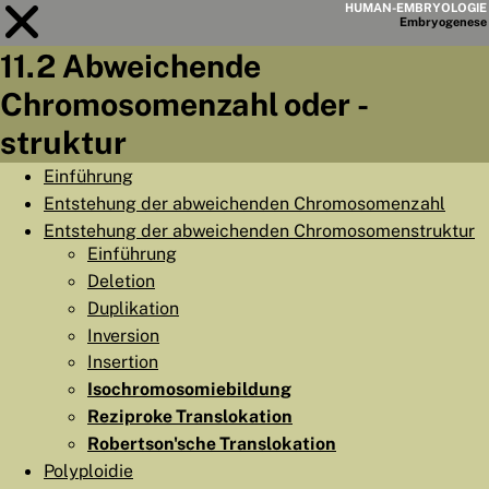
HUMAN-EMBRYOLOGIE
Embryo
genese
11.2 Abweichende
Modul
11
Chromosomenzahl oder -
KAPITELLISTE
struktur
LERNZIELE
Einführung
Entstehung der abweichenden Chromosomenzahl
ABSTRAKT
Entstehung der abweichenden Chromosomenstruktur
◀
▶
Einführung
SEITE
Deletion
Duplikation
Inversion
Insertion
HOME
Isochromosomiebildung
Reziproke Translokation
EMBRYO
GENESE
Robertson'sche Translokation
Polyploidie
ORGANO
GENESE