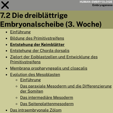
HUMAN-EMBRYOLOGIE
Embryo
genese
7.2 Die dreiblättrige
Modul
7
Embryonalscheibe (3. Woche)
KAPITELLISTE
Einführung
Bildung des Primitivstreifens
LERNZIELE
Entstehung der Keimblätter
ABSTRAKT
Entstehung der Chorda dorsalis
Zielort der Epiblastzellen und Entwicklung des
◀
▶
SEITE
Primitivstreifens
Membrana oropharyngealis und cloacalis
Evolution des Mesoblasten
Einführung
Das paraxiale Mesoderm und die Differenzierung
HOME
der Somiten
Das intermediäre Mesoderm
EMBRYO
GENESE
Das Seitenplattenmesoderm
ORGANO
GENESE
Das intraembryonale Zölom