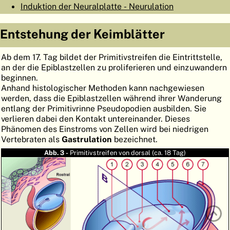
Induktion der Neuralplatte - Neurulation
ATLAS
EMBRYOLOGY
Entstehung der Keimblätter
SUCHEN
HILFE
Ab dem 17. Tag bildet der Primitivstreifen die Eintrittstelle,
an der die Epiblastzellen zu proliferieren und einzuwandern
beginnen.
Anhand histologischer Methoden kann nachgewiesen
FR
werden, dass die Epiblastzellen während ihrer Wanderung
EN
entlang der Primitivrinne Pseudopodien ausbilden. Sie
verlieren dabei den Kontakt untereinander. Dieses
Phänomen des Einstroms von Zellen wird bei niedrigen
Vertebraten als
Gastrulation
bezeichnet.
Abb. 3 -
Primitivstreifen von dorsal (ca. 18 Tag)