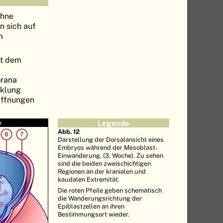
ohne
 sich auf
m
it dem
l
rana
cklung
Öffnungen
e
Legende
Abb. 12
Darstellung der Dorsalansicht eines
Embryos während der Mesoblast-
Einwanderung. (3. Woche). Zu sehen
sind die beiden zweischichtigen
Regionen an der kranialen und
kaudalen Extremität.
Die roten Pfeile geben schematisch
die Wanderungsrichtung der
Epiblastzellen an ihren
Bestimmungsort wieder.