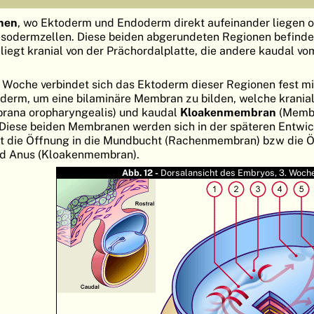
nen
, wo Ektoderm und Endoderm direkt aufeinander liegen 
odermzellen. Diese beiden abgerundeten Regionen befinden
 liegt kranial von der Prächordalplatte, die andere kaudal vo
4. Woche verbindet sich das Ektoderm dieser Regionen fest m
derm, um eine bilaminäre Membran zu bilden, welche krania
ana oropharyngealis) und kaudal
Kloakenmembran
(Memb
. Diese beiden Membranen werden sich in der späteren Entwi
eht die Öffnung in die Mundbucht (Rachenmembran) bzw die 
nd Anus (Kloakenmembran).
Abb. 12 -
Dorsalansicht des Embryos, 3. Woch