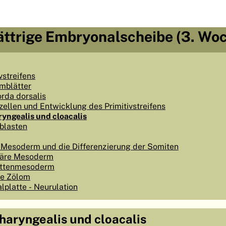
lättrige Embryonalscheibe (3. Wo
vstreifens
mblätter
rda dorsalis
tzellen und Entwicklung des Primitivstreifens
ngealis und cloacalis
blasten
 Mesoderm und die Differenzierung der Somiten
iäre Mesoderm
attenmesoderm
le Zölom
lplatte - Neurulation
aryngealis und cloacalis