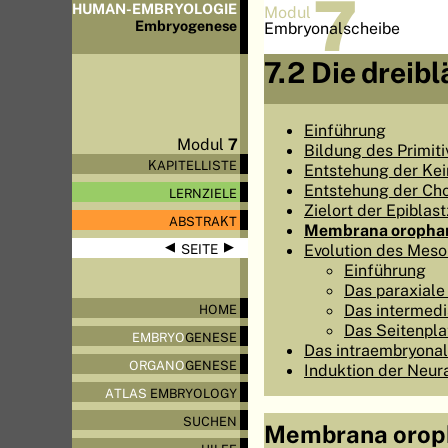
7
HUMAN-EMBRYOLOGIE
Modul
Embryo
genese
Embryonalscheibe
7.2 Die dreib
Einführung
Modul
7
Bildung des Primiti
KAPITELLISTE
Entstehung der Kei
Entstehung der Cho
LERNZIELE
Zielort der Epiblas
ABSTRAKT
Membrana orophary
◀
▶
Evolution des Meso
SEITE
Einführung
Das paraxiale
Das intermed
HOME
Das Seitenpl
EMBRYO
GENESE
Das intraembryona
ORGANO
GENESE
Induktion der Neura
ATLAS
EMBRYOLOGY
SUCHEN
Membrana oroph