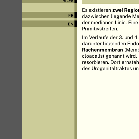
HILFE
Es existieren
zwei Regio
FR
dazwischen liegende Mes
der medianen Linie. Eine
EN
Primitivstreifen.
Im Verlaufe der 3. und 
darunter liegenden Endo
Rachenmembran
(Membr
cloacalis) genannt wird
resorbieren. Dort ernst
des Urogenitaltraktes u