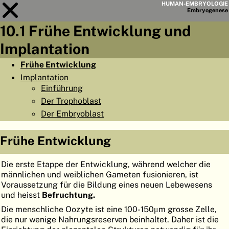
HUMAN-EMBRYOLOGIE
Embryo
genese
10.1 Frühe Entwicklung und
Modul
10
Implantation
KAPITELLISTE
Frühe Entwicklung
Implantation
LERNZIELE
Einführung
ABSTRAKT
Der Trophoblast
Der Embryoblast
◀
▶
SEITE
Frühe Entwicklung
Die erste Etappe der Entwicklung, während welcher die
männlichen und weiblichen Gameten fusionieren, ist
HOME
Voraussetzung für die Bildung eines neuen Lebewesens
und heisst
Befruchtung.
EMBRYO
GENESE
Die menschliche Oozyte ist eine 100-150
m grosse Zelle,
μ
die nur wenige Nahrungsreserven beinhaltet. Daher ist die
ORGANO
GENESE