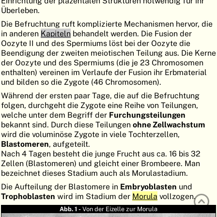
Einrichtung der plazentalen Strukturen notwendig für ihr
Überleben.
ATLAS
EMBRYOLOGY
Die Befruchtung ruft komplizierte Mechanismen hervor, die
SUCHEN
in anderen
Kapiteln
behandelt werden. Die Fusion der
Oozyte II und des Spermiums löst bei der Oozyte die
HILFE
Beendigung der zweiten meiotischen Teilung aus. Die Kerne
der Oozyte und des Spermiums (die je 23 Chromosomen
enthalten) vereinen im Verlaufe der Fusion ihr Erbmaterial
und bilden so die Zygote (46 Chromosomen).
FR
Während der ersten paar Tage, die auf die Befruchtung
EN
folgen, durchgeht die Zygote eine Reihe von Teilungen,
welche unter dem Begriff der
Furchungsteilungen
bekannt sind. Durch diese Teilungen
ohne Zellwachstum
wird die voluminöse Zygote in viele Tochterzellen,
Blastomeren
, aufgeteilt.
Nach 4 Tagen besteht die junge Frucht aus ca. 16 bis 32
Zellen (Blastomeren) und gleicht einer Brombeere. Man
bezeichnet dieses Stadium auch als Morulastadium.
Die Aufteilung der Blastomere in
Embryoblasten
und
Trophoblasten
wird im Stadium der
Morula
vollzogen.
Abb. 1 -
Von der Eizelle zur Morula