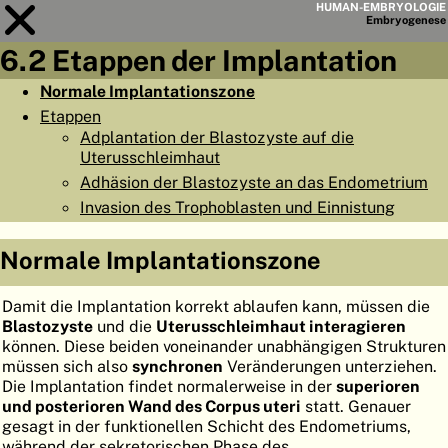
HUMAN-EMBRYOLOGIE
Embryo
genese
6.2 Etappen der Implantation
Modul
6
Normale Implantationszone
Etappen
KAPITELLISTE
Adplantation der Blastozyste auf die
LERNZIELE
Uterusschleimhaut
Adhäsion der Blastozyste an das Endometrium
ABSTRAKT
Invasion des Trophoblasten und Einnistung
◀
▶
SEITE
Normale Implantationszone
Damit die Implantation korrekt ablaufen kann, müssen die
Blastozyste
und die
Uterusschleimhaut interagieren
können. Diese beiden voneinander unabhängigen Strukturen
HOME
müssen sich also
synchronen
Veränderungen unterziehen.
Die Implantation findet normalerweise in der
superioren
EMBRYO
GENESE
und posterioren Wand des Corpus uteri
statt. Genauer
gesagt in der funktionellen Schicht des Endometriums,
ORGANO
GENESE
während der sekretorischen Phase des