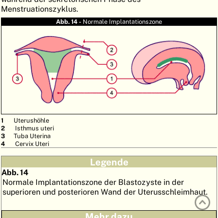
Menstruationszyklus.
ATLAS
EMBRYOLOGY
Abb. 14 -
Normale Implantationszone
SUCHEN
HILFE
FR
EN
Uterushöhle
Isthmus uteri
Tuba Uterina
Cervix Uteri
Legende
Abb. 14
Normale Implantationszone der Blastozyste in der
superioren und posterioren Wand der Uterusschleimhaut.
Mehr dazu