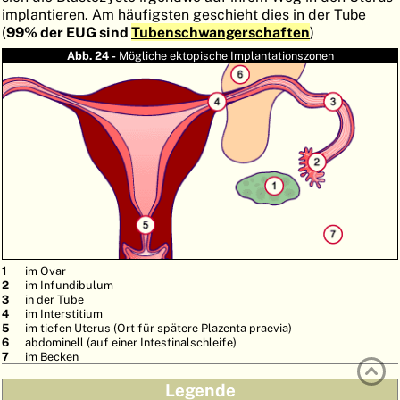
implantieren. Am häufigsten geschieht dies in der Tube
ATLAS
EMBRYOLOGY
(
99% der EUG sind
Tubenschwangerschaften
)
SUCHEN
Abb. 24 -
Mögliche ektopische Implantationszonen
HILFE
FR
EN
im Ovar
im Infundibulum
in der Tube
im Interstitium
im tiefen Uterus (Ort für spätere Plazenta praevia)
abdominell (auf einer Intestinalschleife)
im Becken
Legende