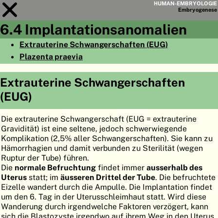
HUMAN-EMBRYOLOGIE
Embryo
genese
6.4 Implantationsanomalien
Modul
6
Extrauterine Schwangerschaften (EUG)
Plazenta praevia
KAPITELLISTE
LERNZIELE
Extrauterine Schwangerschaften
(EUG)
ABSTRAKT
◀
▶
SEITE
Die extrauterine Schwangerschaft (EUG = extrauterine
Gravidität) ist eine seltene, jedoch schwerwiegende
Komplikation (2,5% aller Schwangerschaften). Sie kann zu
Hämorrhagien und damit verbunden zu Sterilität (wegen
Ruptur der Tube) führen.
Die
normale Befruchtung
findet immer
ausserhalb des
HOME
Uterus
statt; im
äusseren Drittel der Tube
. Die befruchtete
Eizelle wandert durch die Ampulle. Die Implantation findet
EMBRYO
GENESE
um den 6. Tag in der Uterusschleimhaut statt. Wird diese
Wanderung durch irgendwelche Faktoren verzögert, kann
ORGANO
GENESE
sich die Blastozyste irgendwo auf ihrem Weg in den Uterus