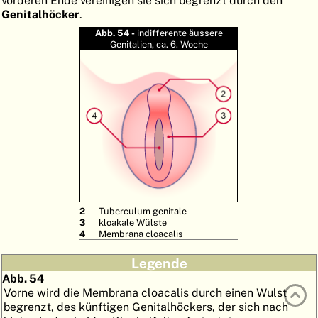
Genitalhöcker
.
ATLAS
EMBRYOLOGY
Abb. 54 -
indifferente äussere
SUCHEN
Genitalien, ca. 6. Woche
HILFE
FR
EN
2
Tuberculum genitale
3
kloakale Wülste
4
Membrana cloacalis
Legende
Abb. 54
Vorne wird die Membrana cloacalis durch einen Wulst
begrenzt, des künftigen Genitalhöckers, der sich nach