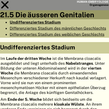
HUMAN-EMBRYOLOGIE
Organo
genese
21.5 Die äusseren Genitalien
Modul
21
Undifferenziertes Stadium
Differenziertes Stadium des männlichen Geschlechts
KAPITELLISTE
Differenziertes Stadium des weiblichen Geschlechts
LERNZIELE
Undifferenziertes Stadium
ABSTRAKT
◀
▶
SEITE
Im
Laufe der dritten Woche
ist die Membrana cloacalis
ausgebildet und liegt unterhalb des
Nabelstranges
. Unter
Bildung der unteren Abdominalwand wird in der
vierten
Woche
die Membrana cloacalis durch einwanderndes
Mesenchym verschiedener Herkunft nach kaudal verlagert.
Vorne wird sie nun von einem prominenten
HOME
mesenchymatösen Höcker mit einem epithelialen Überzug
begrenzt, die Anlage des künftigen Genitalhöckers.
EMBRYO
GENESE
Am
Ende der 5. Woche
bildet sich beidseits um die
Membrana cloacalis mehrere
kloakale Wülste
. An ihrem
ORGANO
GENESE
vorderen Ende vereinigen sie sich begrenzt durch den