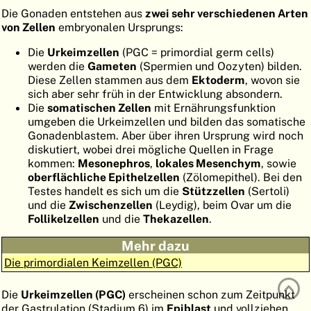
Die Gonaden entstehen aus
zwei sehr verschiedenen Arten
ATLAS
EMBRYOLOGY
von Zellen
embryonalen Ursprungs:
SUCHEN
Die
Urkeimzellen
(PGC = primordial germ cells)
werden die
Gameten
(Spermien und Oozyten) bilden.
HILFE
Diese Zellen stammen aus dem
Ektoderm
, wovon sie
sich aber sehr früh in der Entwicklung absondern.
Die
somatischen Zellen
mit Ernährungsfunktion
FR
umgeben die Urkeimzellen und bilden das somatische
Gonadenblastem. Aber über ihren Ursprung wird noch
EN
diskutiert, wobei drei mögliche Quellen in Frage
kommen:
Mesonephros
,
lokales Mesenchym
, sowie
oberflächliche Epithelzellen
(Zölomepithel). Bei den
Testes handelt es sich um die
Stützzellen
(Sertoli)
und die
Zwischenzellen
(Leydig), beim Ovar um die
Follikelzellen
und die
Thekazellen
.
Mehr dazu
Die primordialen Keimzellen (PGC)
Die
Urkeimzellen (PGC)
erscheinen schon zum Zeitpunkt
der Gastrulation (Stadium 6) im
Epiblast
und vollziehen