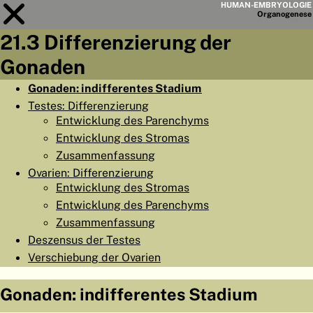
HUMAN-EMBRYOLOGIE
Organo
genese
21.3 Differenzierung der
Modul
21
Gonaden
KAPITELLISTE
Gonaden: indifferentes Stadium
Testes: Differenzierung
LERNZIELE
Entwicklung des Parenchyms
ABSTRAKT
Entwicklung des Stromas
Zusammenfassung
◀
▶
SEITE
Ovarien: Differenzierung
Entwicklung des Stromas
Entwicklung des Parenchyms
Zusammenfassung
Deszensus der Testes
HOME
Verschiebung der Ovarien
EMBRYO
GENESE
Gonaden: indifferentes Stadium
ORGANO
GENESE