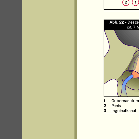
Abb. 22 -
Desze
ca. 7 
Gubernaculum 
Penis
Inguinalkanal