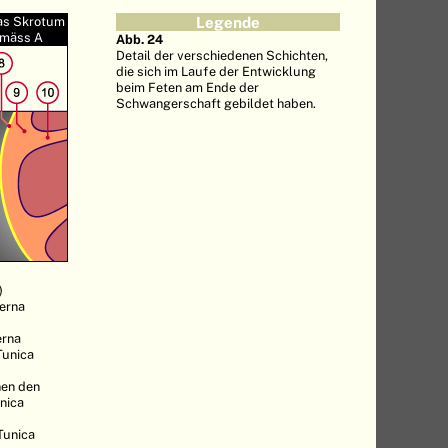
das Skrotum
Legende
emäss A
Abb. 24
Detail der verschiedenen Schichten,
die sich im Laufe der Entwicklung
beim Feten am Ende der
Schwangerschaft gebildet haben.
)
terna
erna
Tunica
hen den
unica
Tunica