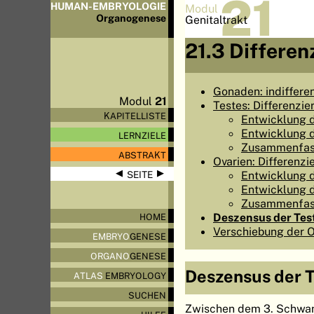
21
HUMAN-EMBRYOLOGIE
Modul
Organo
genese
Genitaltrakt
21.3 Differe
Gonaden: indiffere
Modul
21
Testes: Differenzie
KAPITELLISTE
Entwicklung 
Entwicklung 
LERNZIELE
Zusammenfa
ABSTRAKT
Ovarien: Differenzi
◀
▶
Entwicklung 
SEITE
Entwicklung 
Zusammenfa
Deszensus der Tes
HOME
Verschiebung der O
EMBRYO
GENESE
ORGANO
GENESE
Deszensus der 
ATLAS
EMBRYOLOGY
SUCHEN
Zwischen dem 3. Schwan