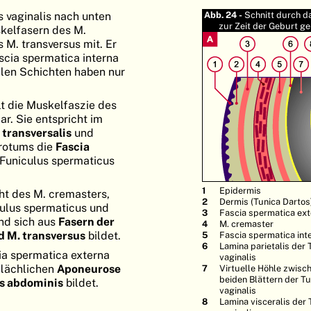
 vaginalis nach unten
Abb. 24 -
Schnitt durch 
zur Zeit der Geburt g
skelfasern des M.
 M. transversus mit. Er
ascia spermatica interna
ialen Schichten haben nur
lt die Muskelfaszie des
ar. Sie entspricht im
 transversalis
und
krotums die
Fascia
Funiculus spermaticus
Epidermis
ht des M. cremasters,
Dermis (Tunica Dartos
culus spermaticus und
Fascia spermatica ex
nd sich aus
Fasern der
M. cremaster
d M. transversus
bildet.
Fascia spermatica int
Lamina parietalis der 
ia spermatica externa
vaginalis
rflächlichen
Aponeurose
Virtuelle Höhle zwisc
beiden Blättern der T
us abdominis
bildet.
vaginalis
Lamina visceralis der 