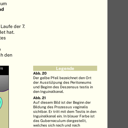
otum
nd
Laufe der 7.
et hat.
tes
e
ch den
is
Legende
Abb. 20
Der gelbe Pfeil bezeichnet den Ort
der Ausstülpung des Peritoneums
und Beginn des Deszensus testis in
den Inguinalkanal.
Abb. 21
Auf diesem Bild ist der Beginn der
Bildung des Prozessus vaginalis
sichtbar. Er tritt mit dem Testis in den
Inguinalkanal ein. In blauer Farbe ist
das Gubernaculum dargestellt,
welches sich nach und nach