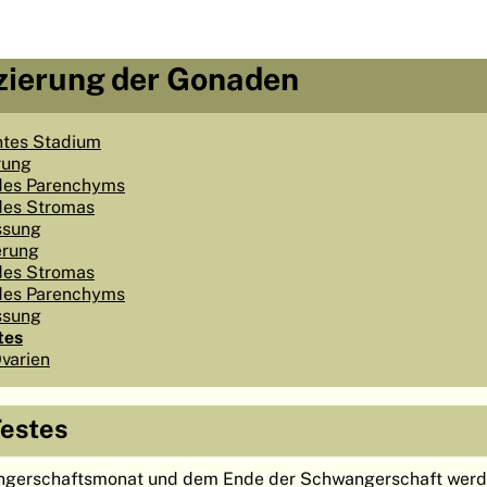
nzierung der Gonaden
ntes Stadium
rung
des Parenchyms
des Stromas
ssung
erung
des Stromas
des Parenchyms
ssung
tes
varien
Testes
gerschaftsmonat und dem Ende der Schwangerschaft werd