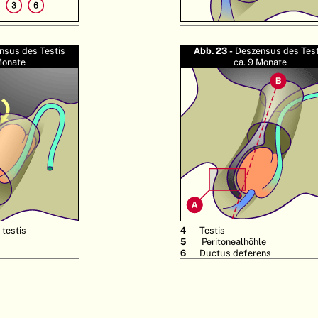
nsus des Testis
Abb. 23 -
Deszensus des Test
Monate
ca. 9 Monate
testis
4
Testis
5
Peritonealhöhle
6
Ductus deferens