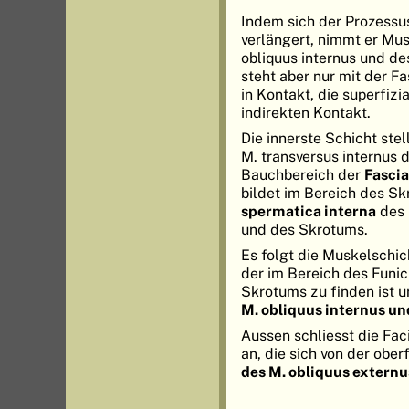
Indem sich der Prozessus
verlängert, nimmt er Mu
obliquus internus und des
steht aber nur mit der F
in Kontakt, die superfiz
indirekten Kontakt.
Die innerste Schicht stel
M. transversus internus d
Bauchbereich der
Fascia
bildet im Bereich des S
spermatica interna
des 
und des Skrotums.
Es folgt die Muskelschic
der im Bereich des Funi
Skrotums zu finden ist u
M. obliquus internus un
Aussen schliesst die Fac
an, die sich von der obe
des M. obliquus extern