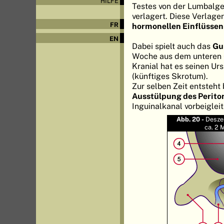
HILFE
Testes von der Lumbalge
verlagert. Diese Verlage
FR
hormonellen Einflüssen
EN
Dabei spielt auch das
Gu
Woche aus dem unteren
Kranial hat es seinen Ur
(künftiges Skrotum).
Zur selben Zeit entsteh
Ausstülpung des Perit
Inguinalkanal vorbeiglei
Abb. 20 -
Desze
ca. 2 