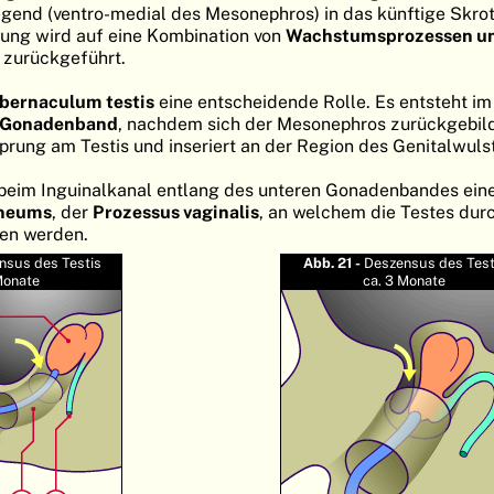
gend (ventro-medial des Mesonephros) in das künftige Skr
rung wird auf eine Kombination von
Wachstumsprozessen u
zurückgeführt.
bernaculum testis
eine entscheidende Rolle. Es entsteht im 
Gonadenband
, nachdem sich der Mesonephros zurückgebild
sprung am Testis und inseriert an der Region des Genitalwuls
t beim Inguinalkanal entlang des unteren Gonadenbandes ein
oneums
, der
Prozessus vaginalis
, an welchem die Testes dur
ten werden.
nsus des Testis
Abb. 21 -
Deszensus des Test
Monate
ca. 3 Monate