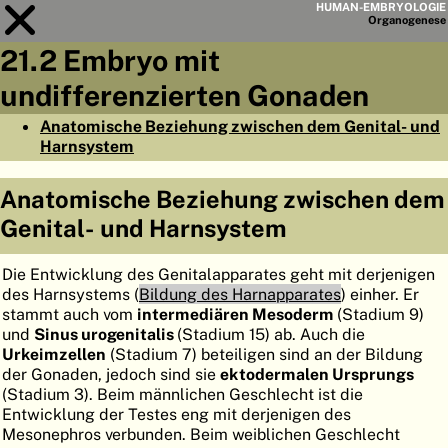
HUMAN-EMBRYOLOGIE
Organo
genese
21.2 Embryo mit
Modul
21
undifferenzierten Gonaden
KAPITELLISTE
Anatomische Beziehung zwischen dem Genital- und
Harnsystem
LERNZIELE
Anatomische Beziehung zwischen dem
ABSTRAKT
Genital- und Harnsystem
◀
▶
SEITE
Die Entwicklung des Genitalapparates geht mit derjenigen
des Harnsystems (
Bildung des Harnapparates
) einher. Er
stammt auch vom
intermediären Mesoderm
(Stadium 9)
und
Sinus urogenitalis
(Stadium 15) ab. Auch die
Urkeimzellen
(Stadium 7) beteiligen sind an der Bildung
HOME
der Gonaden, jedoch sind sie
ektodermalen Ursprungs
EMBRYO
GENESE
(Stadium 3). Beim männlichen Geschlecht ist die
Entwicklung der Testes eng mit derjenigen des
ORGANO
GENESE
Mesonephros verbunden. Beim weiblichen Geschlecht