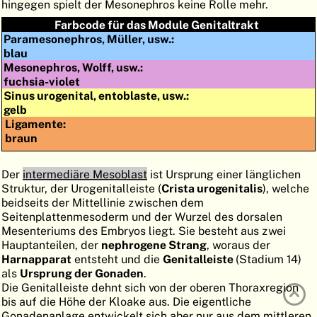
hingegen spielt der Mesonephros keine Rolle mehr.
ATLAS
EMBRYOLOGY
Farbcode für das Module Genitaltrakt
Paramesonephros, Müller, usw.:
SUCHEN
blau
Mesonephros, Wolff, usw.:
HILFE
fuchsia-violet
Sinus urogenital, entoblaste, usw.:
gelb
FR
Ligamente:
braun
EN
Der
intermediäre Mesoblast
ist Ursprung einer länglichen
Struktur, der Urogenitalleiste (
Crista urogenitalis
), welche
beidseits der Mittellinie zwischen dem
Seitenplattenmesoderm und der Wurzel des dorsalen
Mesenteriums des Embryos liegt. Sie besteht aus zwei
Hauptanteilen, der
nephrogene Strang
, woraus der
Harnapparat
entsteht und die
Genitalleiste
(Stadium 14)
als
Ursprung der Gonaden
.
Die Genitalleiste dehnt sich von der oberen Thoraxregion
bis auf die Höhe der Kloake aus. Die eigentliche
Gonadenanlage entwickelt sich aber nur aus dem mittleren