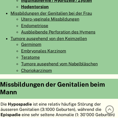
Inguinalhernie / Hydrozele / Zysten
ATLAS
EMBRYOLOGY
Hodentorsion
Missbildungen der Genitalien bei der Frau
SUCHEN
Utero-vaginale Missbildungen
Endometriose
HILFE
Ausbleibende Perforation des Hymens
Tumore ausgehend von den Keimzellen
Germinom
FR
Embryonales Karzinom
EN
Teratome
Tumore ausgehend vom Nabelbläschen
Choriokarzinom
Missbildungen der Genitalien beim
Mann
Die
Hypospadie
ist eine relativ häufige Störung der
äusseren Genitalien (3:1000 Geburten), während die
Epispadie
eine sehr seltene Anomalie (1: 30'000 Geburten)