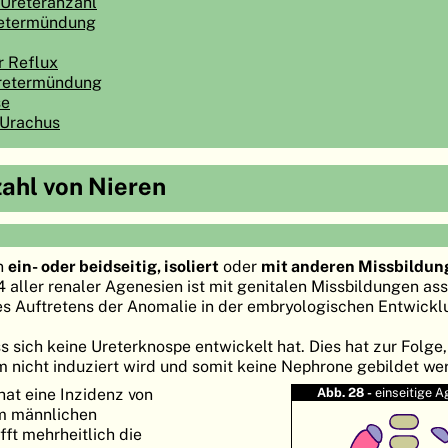
Ureteranzahl
retermündung
r Reflux
Uretermündung
se
 Urachus
ahl von Nieren
n
ein- oder beidseitig, isoliert
oder
mit anderen Missbildun
4 aller renaler Agenesien ist mit genitalen Missbildungen ass
des Auftretens der Anomalie in der embryologischen Entwickl
ss sich keine Ureterknospe entwickelt hat. Dies hat zur Folge
nicht induziert wird und somit keine Nephrone gebildet we
hat eine Inzidenz von
Abb. 28 -
einseitige A
eim männlichen
fft mehrheitlich die