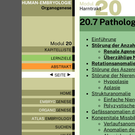
20
HUMAN-EMBRYOLOGIE
Modul
Organo
genese
Harntrakt
20.7 Patholog
Einführung
Modul
20
Störung der Anzah
KAPITELLISTE
Renale Agene
Überzählige 
LERNZIELE
Rotationsanomali
ABSTRAKT
Störung des Aszens
◀
▶
Störung der Nieren
SEITE
Hypoplasie
Aplasie
Strukturanomalie
HOME
Einfache Nier
EMBRYO
GENESE
Polyzystische
ORGANO
GENESE
Gefässanomalien d
Kongenitale Missbi
ATLAS
EMBRYOLOGY
Verlaufsanoma
SUCHEN
Anomalien de