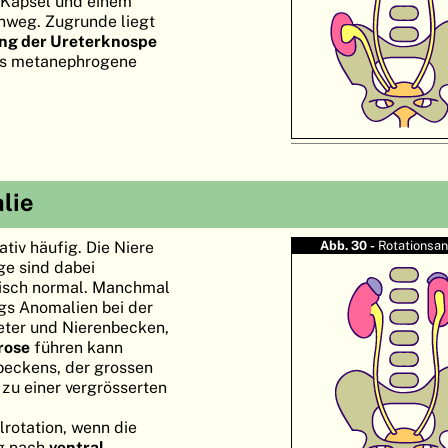
 Kapsel und einem
nweg. Zugrunde liegt
ung der Ureterknospe
das metanephrogene
lie
tiv häufig. Die Niere
Abb. 30 -
Rotationsa
e sind dabei
gisch normal. Manchmal
gs Anomalien bei der
eter und Nierenbecken,
rose
führen kann
beckens, der grossen
 zu einer vergrösserten
lrotation, wenn die
ng nach
ventral