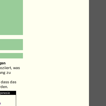
gen
oziiert, was
ung zu
, dass das
rden.
genesie