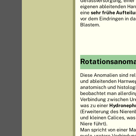
Gefässversorgung, einer
eigenen ableitenden Har
eine
sehr frühe Aufteil
vor dem Eindringen in 
Blastem.
Rotationsanoma
Diese Anomalien sind rela
und ableitenden Harnweg
anatomisch und histolo
beobachtet man allerdin
Verbindung zwischen Ur
was zu einer
Hydroneph
(Erweiterung des Nieren
und kleinen Calices, was
Niere führt).
Man spricht von einer Ma
pyelo-uretere Verbindu