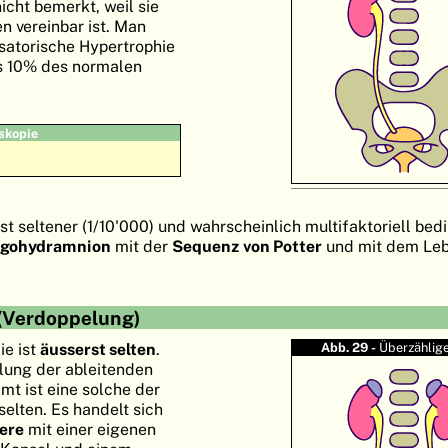
nicht bemerkt, weil sie
n vereinbar ist. Man
atorische Hypertrophie
ls 10% des normalen
skopie
st seltener (1/10'000) und wahrscheinlich multifaktoriell bedin
igohydramnion
mit der
Sequenz von Potter
und mit dem Leb
 (Verdoppelung)
ie ist
äusserst selten
.
Abb. 29 -
Überzählige
lung der ableitenden
t ist eine solche der
selten. Es handelt sich
ere
mit einer eigenen