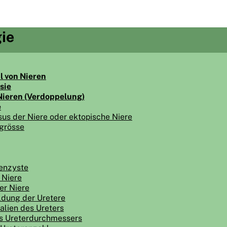
ie
l von Nieren
sie
Nieren (Verdoppelung)
e
us der Niere oder ektopische Niere
grösse
enzyste
 Niere
er Niere
ldung der Uretere
lien des Ureters
s Ureterdurchmessers