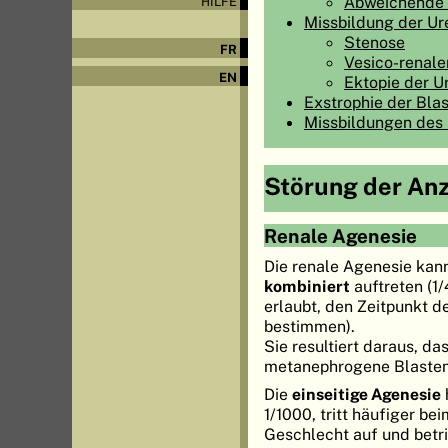
Abweichende 
HILFE
Missbildung der U
Stenose
FR
Vesico-renale
EN
Ektopie der 
Exstrophie der Bla
Missbildungen des
Störung der Anz
Renale Agenesie
Die renale Agenesie kan
kombiniert
auftreten (1/
erlaubt, den Zeitpunkt 
bestimmen).
Sie resultiert daraus, da
metanephrogene Blastem 
Die
einseitige Agenesie
1/1000, tritt häufiger b
Geschlecht auf und betri