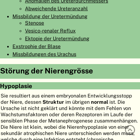
Anomalien des Ureterdurchmessers
ATLAS
EMBRYOLOGY
Abweichende Ureteranzahl
Missbildung der Uretermündung
SUCHEN
Stenose
Vesico-renaler Reflux
HILFE
Ektopie der Uretermündung
Exstrophie der Blase
FR
Missbildungen des Urachus
EN
Störung der Nierengrösse
Hypoplasie
Sie resultiert aus einem embryonalen Entwicklungsstopp
der Niere, dessen
Struktur
im übrigen
normal
ist. Die
Ursache ist nicht geklärt und könnte mit dem Fehlen von
Wachstumsfaktoren oder deren Rezeptoren im Laufe der
sensiblen Phase der Metanephrogenese zusammenhängen.
Die Niere ist klein, wobei die Nierenhypoplasie von einer
sekundär atrophischen Niere unterschieden werden muss,
welche durch eine Infektion entsteht (chronische