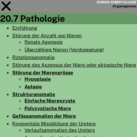
HUMAN-EMBRYOLOGIE
Organo
genese
20.7 Pathologie
Modul
20
Einführung
Störung der Anzahl von Nieren
KAPITELLISTE
Renale Agenesie
LERNZIELE
Überzählige Nieren (Verdoppelung)
Rotationsanomalie
ABSTRAKT
Störung des Aszensus der Niere oder ektopische Niere
◀
▶
SEITE
Störung der Nierengrösse
Hypoplasie
Aplasie
Strukturanomalie
Einfache Nierenzyste
Polyzystische Niere
HOME
Gefässanomalien der Niere
EMBRYO
GENESE
Kongenitale Missbildung der Uretere
Verlaufsanomalien des Ureters
ORGANO
GENESE