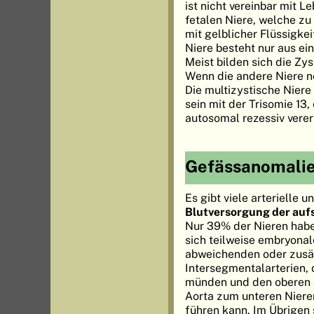
ist nicht vereinbar mit 
fetalen Niere, welche z
mit gelblicher Flüssigkei
Niere besteht nur aus e
Meist bilden sich die Zy
Wenn die andere Niere no
Die multizystische Niere 
sein mit der Trisomie 13
autosomal rezessiv vere
Gefässanomalie
Es gibt viele arterielle
Blutversorgung der auf
Nur 39% der Nieren haben
sich teilweise embryonal
abweichenden oder zusät
Intersegmentalarterien, 
münden und den oberen od
Aorta zum unteren Niere
führen kann. Im Übrigen s