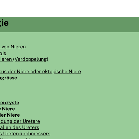
ie
 von Nieren
sie
ieren (Verdoppelung)
us der Niere oder ektopische Niere
ngrösse
renzyste
 Niere
er Niere
ldung der Uretere
lien des Ureters
s Ureterdurchmessers