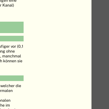
gegen eine
r Kanal)
iger vor (0,1
dung ohne
ch, manchmal
h können sie
 welcher die
ormalen
onalen
che im