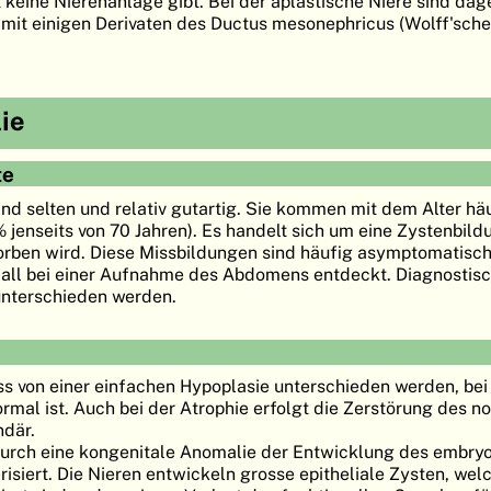
 keine Nierenanlage gibt. Bei der aplastische Niere sind da
 mit einigen Derivaten des Ductus mesonephricus (Wolff'sche
ie
te
nd selten und relativ gutartig. Sie kommen mit dem Alter häuf
% jenseits von 70 Jahren). Es handelt sich um eine Zystenbil
worben wird. Diese Missbildungen sind häufig asymptomatis
fall bei einer Aufnahme des Abdomens entdeckt. Diagnostisc
unterschieden werden.
s von einer einfachen Hypoplasie unterschieden werden, bei
ormal ist. Auch bei der Atrophie erfolgt die Zerstörung des n
där.
 durch eine kongenitale Anomalie der Entwicklung des embry
siert. Die Nieren entwickeln grosse epitheliale Zysten, wel