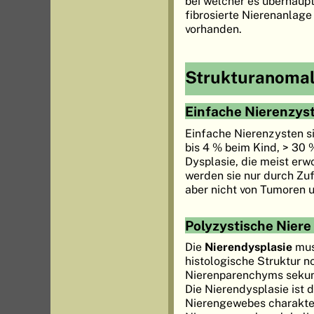
bei welcher es überhaupt
fibrosierte Nierenanlage
vorhanden.
Strukturanomal
Einfache Nierenzys
Einfache Nierenzysten si
bis 4 % beim Kind, > 30 
Dysplasie, die meist er
werden sie nur durch Zu
aber nicht von Tumoren 
Polyzystische Niere
Die
Nierendysplasie
mus
histologische Struktur n
Nierenparenchyms sekun
Die Nierendysplasie ist
Nierengewebes charakteri