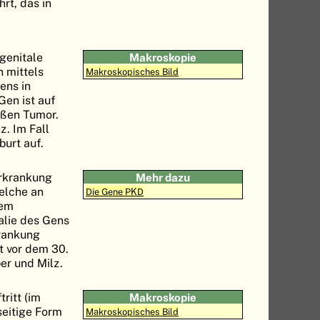
rt, das in
ngenitale
Makroskopie
n mittels
Makroskopisches Bild
ens in
Gen ist auf
oßen Tumor.
z. Im Fall
burt auf.
Erkrankung
Mehr dazu
welche an
Die Gene PKD
dem
alie des Gens
krankung
t vor dem 30.
er und Milz.
ritt (im
Makroskopie
seitige Form
Makroskopisches Bild