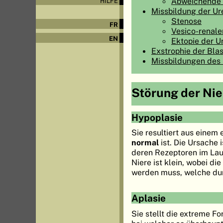
Abweichende 
HILFE
Missbildung der U
Stenose
FR
Vesico-renale
EN
Ektopie der 
Exstrophie der Bla
Missbildungen des
Störung der Ni
Hypoplasie
Sie resultiert aus eine
normal
ist. Die Ursache
deren Rezeptoren im La
Niere ist klein, wobei d
werden muss, welche durc
Aplasie
Sie stellt die extreme F