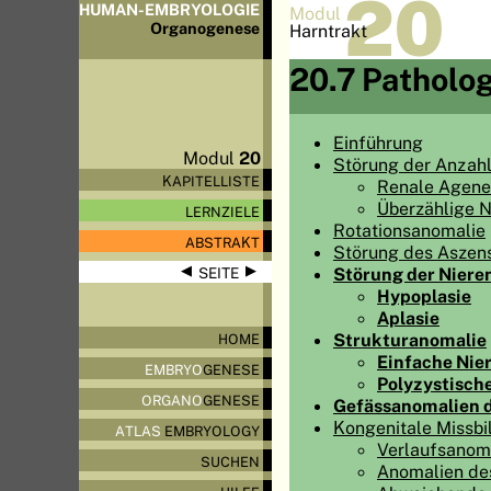
20
HUMAN-EMBRYOLOGIE
Modul
Organo
genese
Harntrakt
20.7 Patholog
Einführung
Modul
20
Störung der Anzahl
KAPITELLISTE
Renale Agene
Überzählige N
LERNZIELE
Rotationsanomalie
ABSTRAKT
Störung des Aszens
◀
▶
Störung der Niere
SEITE
Hypoplasie
Aplasie
Strukturanomalie
HOME
Einfache Nie
EMBRYO
GENESE
Polyzystische
ORGANO
GENESE
Gefässanomalien d
Kongenitale Missbi
ATLAS
EMBRYOLOGY
Verlaufsanoma
SUCHEN
Anomalien de