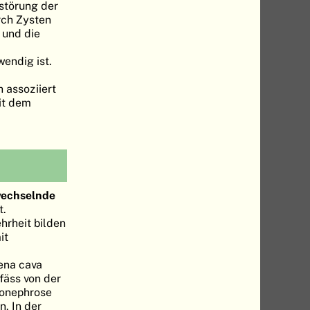
sstörung der
rch Zysten
n und die
endig ist.
h assoziiert
it dem
echselnde
t.
hrheit bilden
it
Vena cava
fäss von der
ronephrose
n. In der