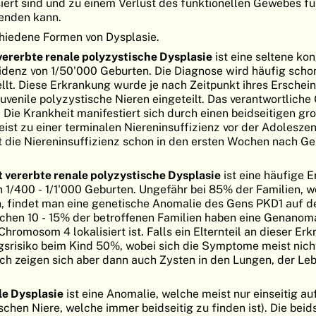
ert sind und zu einem Verlust des funktionellen Gewebes füh
 enden kann.
hiedene Formen von Dysplasie.
vererbte renale polyzystische Dysplasie
ist eine seltene ko
idenz von 1/50'000 Geburten. Die Diagnose wird häufig scho
ellt. Diese Erkrankung wurde je nach Zeitpunkt ihres Erschein
juvenile polyzystische Nieren eingeteilt. Das verantwortliche 
 Die Krankheit manifestiert sich durch einen beidseitigen gr
eist zu einer terminalen Niereninsuffizienz vor der Adoleszen
tt die Niereninsuffizienz schon in den ersten Wochen nach Ge
 vererbte renale polyzystische Dysplasie
ist eine häufige 
n 1/400 - 1/1'000 Geburten. Ungefähr bei 85% der Familien, 
n, findet man eine genetische Anomalie des Gens PKD1 auf 
ichen 10 - 15% der betroffenen Familien haben eine Genanom
romosom 4 lokalisiert ist. Falls ein Elternteil an dieser Er
ngsrisiko beim Kind 50%, wobei sich die Symptome meist nich
sch zeigen sich aber dann auch Zysten in den Lungen, der Leb
le Dysplasie
ist eine Anomalie, welche meist nur einseitig auft
chen Niere, welche immer beidseitig zu finden ist). Die beid