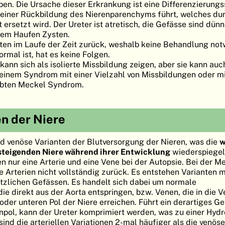
Leben. Die Ursache dieser Erkrankung ist eine Differenzierung
u einer Rückbildung des Nierenparenchyms führt, welches du
t ersetzt wird. Der Ureter ist atretisch, die Gefässe sind dün
inem Haufen Zysten.
sten im Laufe der Zeit zurück, weshalb keine Behandlung notw
rmal ist, hat es keine Folgen.
kann sich als isolierte Missbildung zeigen, aber sie kann auc
, einem Syndrom mit einer Vielzahl von Missbildungen oder m
rbten Meckel Syndrom.
n der Niere
 und venöse Varianten der Blutversorgung der Nieren, was die
w
steigenden Niere während ihrer Entwicklung
wiederspiegel
 nur eine Arterie und eine Vene bei der Autopsie. Bei der Me
e Arterien nicht vollständig zurück. Es entstehen Varianten m
zlichen Gefässen. Es handelt sich dabei um normale
die direkt aus der Aorta entspringen, bzw. Venen, die in die 
er unteren Pol der Niere erreichen. Führt ein derartiges Ge
npol, kann der Ureter komprimiert werden, was zu einer Hyd
ind die arteriellen Variationen 2-mal häufiger als die venöse