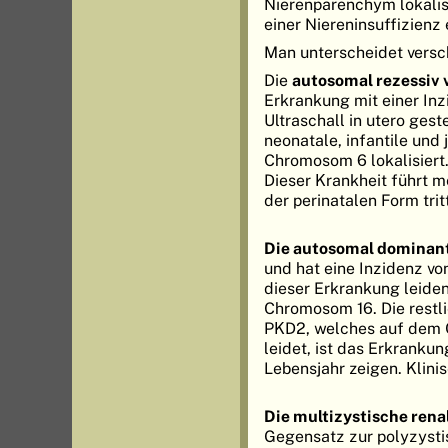
Nierenparenchym lokalisi
einer Niereninsuffizienz
Man unterscheidet versc
Die
autosomal rezessiv 
Erkrankung mit einer Inz
Ultraschall in utero gest
neonatale, infantile und 
Chromosom 6 lokalisiert.
Dieser Krankheit führt m
der perinatalen Form tri
Die autosomal dominant
und hat eine Inzidenz vo
dieser Erkrankung leide
Chromosom 16. Die restl
PKD2, welches auf dem Ch
leidet, ist das Erkranku
Lebensjahr zeigen. Klini
Die multizystische rena
Gegensatz zur polyzystis