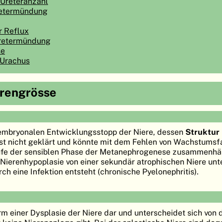
Ureteranzahl
retermündung
r Reflux
Uretermündung
se
 Urachus
erengrösse
m embryonalen Entwicklungsstopp der Niere, dessen
Struktur
 ist nicht geklärt und könnte mit dem Fehlen von Wachstumsf
ufe der sensiblen Phase der Metanephrogenese zusammenhä
ie Nierenhypoplasie von einer sekundär atrophischen Niere un
h eine Infektion entsteht (chronische Pyelonephritis).
orm einer Dysplasie der Niere dar und unterscheidet sich von 