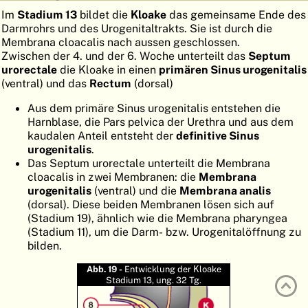
Im
Stadium 13
bildet die
Kloake
das gemeinsame Ende des
ATLAS
EMBRYOLOGY
Darmrohrs und des Urogenitaltrakts. Sie ist durch die
Membrana cloacalis nach aussen geschlossen.
SUCHEN
Zwischen der 4. und der 6. Woche unterteilt das
Septum
HILFE
urorectale
die Kloake in einen
primären Sinus urogenitalis
(ventral) und das
Rectum
(dorsal)
Aus dem primäre Sinus urogenitalis entstehen die
FR
Harnblase, die Pars pelvica der Urethra und aus dem
kaudalen Anteil entsteht der
definitive Sinus
EN
urogenitalis
.
Das Septum urorectale unterteilt die Membrana
cloacalis in zwei Membranen: die
Membrana
urogenitalis
(ventral) und die
Membrana analis
(dorsal). Diese beiden Membranen lösen sich auf
(Stadium 19), ähnlich wie die Membrana pharyngea
(Stadium 11), um die Darm- bzw. Urogenitalöffnung zu
bilden.
Abb. 19 -
Entwicklung der Kloake
Stadium 13, ung. 32 Tg.