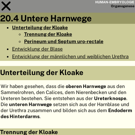
HUMAN-EMBRYOLOGIE
Organo
genese
20.4 Untere Harnwege
Modul
20
Unterteilung der Kloake
Trennung der Kloake
KAPITELLISTE
Perineum und Septum uro-rectale
LERNZIELE
Entwicklung der Blase
Entwicklung der männlichen und weiblichen Urethra
ABSTRAKT
◀
▶
SEITE
Unterteilung der Kloake
Wir haben gesehen, dass die
oberen Harnwege
aus den
Sammelrohren, den Calices, dem Nierenbecken und den
Ureteren bestehen. Sie entstehen aus der
Ureterknospe
.
Die
unteren Harnwege
setzen sich aus der Harnblase und
HOME
der Urethra zusammen und bilden sich aus dem
Endoderm
des Hinterdarms
.
EMBRYO
GENESE
ORGANO
GENESE
Trennung der Kloake