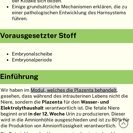
der Kloake sich bilden.
ATLAS
EMBRYOLOGY
Einige grundsätzliche Mechanismen erklären, die zu
einer pathologischen Entwicklung des Harnsystems
SUCHEN
führen.
HILFE
Vorausgesetzter Stoff
FR
Embryonalscheibe
Embryonalperiode
EN
Einführung
Wir haben im
Modul, welches die Plazenta behandelt
,
gesehen, dass während des intrauterinen Lebens nicht die
Niere, sondern die
Plazenta
für den
Wasser- und
Elektrolythaushalt
verantwortlich ist. Die fetale Niere
beginnt erst
in der 12. Woche
Urin zu produzieren. Dieser
wird in die Amnionhöhle ausgeschieden und ist zu 80% für
die Produktion von Amnionflüssigkeit verantwortlich.