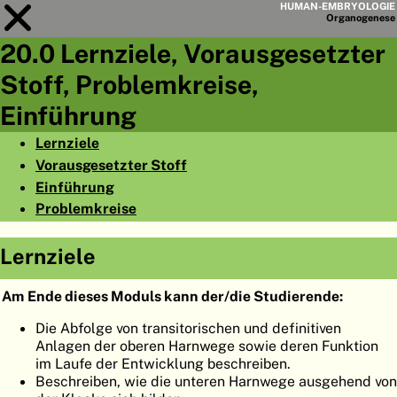
HUMAN-EMBRYOLOGIE
Organo
genese
20.0 Lernziele, Vorausgesetzter
Modul
20
Stoff, Problemkreise,
KAPITELLISTE
Einführung
LERNZIELE
Lernziele
Vorausgesetzter Stoff
ABSTRAKT
Einführung
◀
▶
SEITE
Problemkreise
Lernziele
Am Ende dieses Moduls kann der/die Studierende:
HOME
Die Abfolge von transitorischen und definitiven
Anlagen der oberen Harnwege sowie deren Funktion
EMBRYO
GENESE
im Laufe der Entwicklung beschreiben.
Beschreiben, wie die unteren Harnwege ausgehend von
ORGANO
GENESE