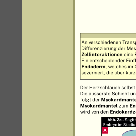
An verschiedenen Transp
Differenzierung der Mes
Zellinteraktionen
eine 
Ein entscheidender Einf
Endoderm
, welches im
sezerniert, die über ku
Der Herzschlauch selbst
Die äusserste Schicht un
folgt der
Myokardmante
Myokardmantel
zum
En
wird von den
Endokardz
Abb. 2a -
Sagitt
Embryo im Stadium