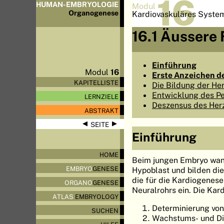
16
HUMAN-EMBRYOLOGIE
Modul
Organo
genese
Kardiovaskuläres Syste
16.1 Äussere 
Einführung
Modul
16
Erste Anzeichen d
KAPITELLISTE
Die Bildung der He
Entwicklung des Pe
LERNZIELE
Deszensus des Her
ABSTRAKT
◀
▶
SEITE
Einführung
HOME
Beim jungen Embryo wand
EMBRYO
GENESE
Hypoblast und bilden di
die für die Kardiogenese
ORGANO
GENESE
Neuralrohrs ein. Die Kar
ATLAS
EMBRYOLOGY
Determinierung von
SUCHEN
Wachstums- und Di