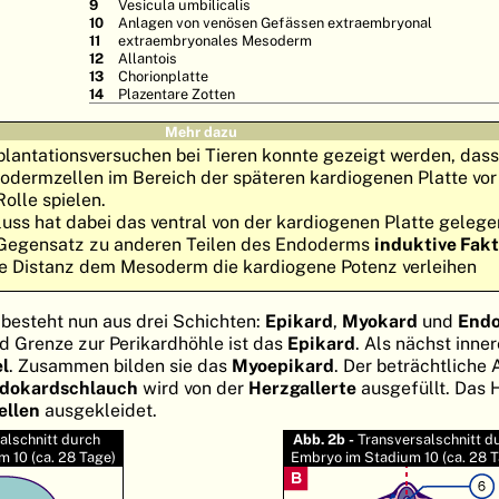
Vesicula umbilicalis
Anlagen von venösen Gefässen extraembryonal
extraembryonales Mesoderm
Allantois
Chorionplatte
Plazentare Zotten
Mehr dazu
lantationsversuchen bei Tieren konnte gezeigt werden, dass 
odermzellen im Bereich der späteren kardiogenen Platte vor
Rolle spielen.
luss hat dabei das ventral von der kardiogenen Platte geleg
 Gegensatz zu anderen Teilen des Endoderms
induktive Fak
rze Distanz dem Mesoderm die kardiogene Potenz verleihen
 besteht nun aus drei Schichten:
Epikard
,
Myokard
und
End
d Grenze zur Perikardhöhle ist das
Epikard
. Als nächst inne
l
. Zusammen bilden sie das
Myoepikard
. Der beträchtliche
dokardschlauch
wird von der
Herzgallerte
ausgefüllt. Das
ellen
ausgekleidet.
alschnitt durch
Abb. 2b -
Transversalschnitt d
 10 (ca. 28 Tage)
Embryo im Stadium 10 (ca. 28 T