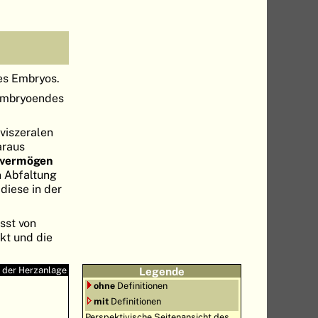
es Embryos.
 Embryoendes
viszeralen
araus
svermögen
n Abfaltung
diese in der
sst von
kt und die
n der Herzanlage
Legende
ohne
Definitionen
mit
Definitionen
Perspektivische Seitenansicht des