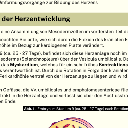
mformungsvorgänge zur Bildung des Herzens
n der Herzentwicklung
st eine Ansammlung von Mesodermzellen im vordersten Teil d
eachten Sie bitte, wie sich durch die Flexion des kranialen
dhöhle im Bezug zur kardiogenen Platte verändert.
 (ca. 25 - 27 Tage), befindet sich diese Herzanlage noch im 
soderms (Splanchnopleura) über der Vesicula umbilicalis. D
m das
Myokardium
, welches für ein sehr frühes
Kontraktion
verantwortlich ist. Durch die Rotation in Folge der kraniale
rikardhöhle ventral von der Herzanlage zu liegen und wird 
n Gefässe, die Vv. umbilicales und omphalomesentericae flie
trakt in die Herzanlage und verlässt sie über den Ausflusstra
en Ende.
Abb. 1 -
Embryo im Stadium 9 (ca. 25 - 27 Tage) nach Rotatio