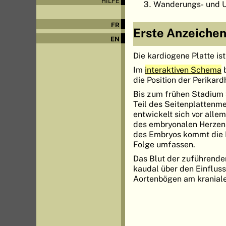
HILFE
Wanderungs- und U
FR
Erste Anzeiche
EN
Die kardiogene Platte i
Im
interaktiven Schema
b
die Position der Perikar
Bis zum frühen Stadium 9
Teil des Seitenplattenme
entwickelt sich vor alle
des embryonalen Herzens 
des Embryos kommt die Pe
Folge umfassen.
Das Blut der zuführende
kaudal über den Einfluss
Aortenbögen am kranial