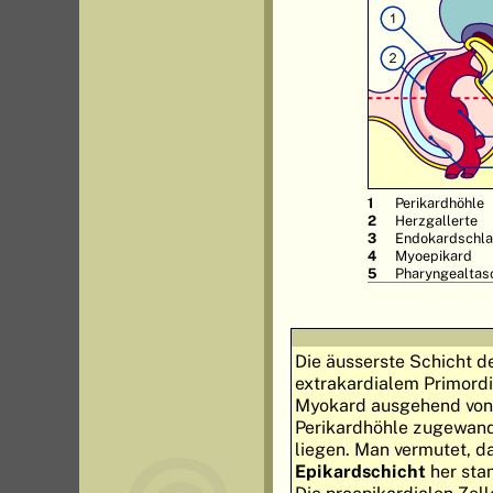
Perikardhöhle
Herzgallerte
Endokardschl
Myoepikard
Pharyngealtas
Die äusserste Schicht 
extrakardialem Primord
Myokard ausgehend von
Perikardhöhle zugewandt
liegen. Man vermutet, d
Epikardschicht
her st