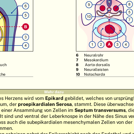
6
Neuralrohr
7
Mesokardium
auch
8
Aorta dorsalis
9
Neuralleisten
che
10
Notochorda
Mehr dazu
des Herzens wird vom
Epikard
gebildet, welches von ursprüng
ium, der
proepikardialen Serosa
, stammt. Diese überwachse
 einer Ansammlung von Zellen im
Septum transversums
, di
 sind und ventral der Leberknospe in der Nähe des Sinus v
ass auch die subepikardialen mesenchymalen Zellen von der
ammen.