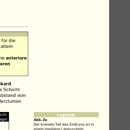
für die
 allem
ene
anteriore
toren
okard
.
re Schicht
 Abstand vom
 Herzlumen
urch
Legende
age)
Abb. 2a
Der kraniale Teil des Embryos ist in
einem medialen Längsschnitt