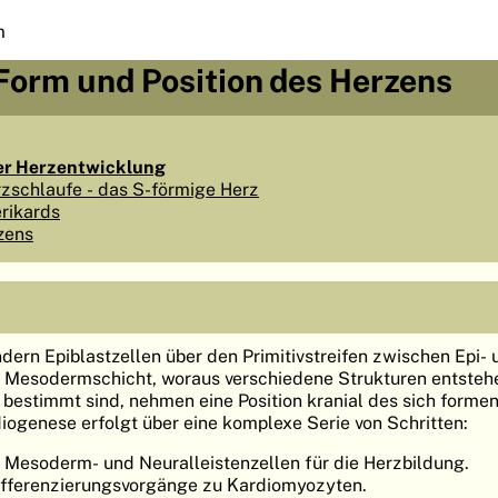
m
Form und Position des Herzens
er Herzentwicklung
rzschlaufe - das S-förmige Herz
rikards
zens
ern Epiblastzellen über den Primitivstreifen zwischen Epi- 
e Mesodermschicht, woraus verschiedene Strukturen entstehe
 bestimmt sind, nehmen eine Position kranial des sich forme
diogenese erfolgt über eine komplexe Serie von Schritten:
 Mesoderm- und Neuralleistenzellen für die Herzbildung.
fferenzierungsvorgänge zu Kardiomyozyten.