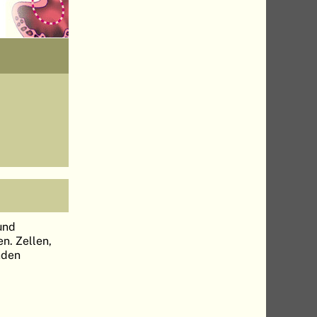
und
n. Zellen,
nden