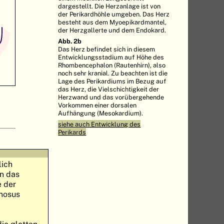
dargestellt. Die Herzanlage ist von
der Perikardhöhle umgeben. Das Herz
besteht aus dem Myoepikardmantel,
der Herzgallerte und dem Endokard.
Abb. 2b
Das Herz befindet sich in diesem
Entwicklungsstadium auf Höhe des
Rhombencephalon (Rautenhirn), also
noch sehr kranial. Zu beachten ist die
Lage des Perikardiums im Bezug auf
das Herz, die Vielschichtigkeit der
Herzwand und das vorübergehende
Vorkommen einer dorsalen
Aufhängung (Mesokardium).
siehe auch Entwicklung des
Perikards
lich
n das
e der
enosus