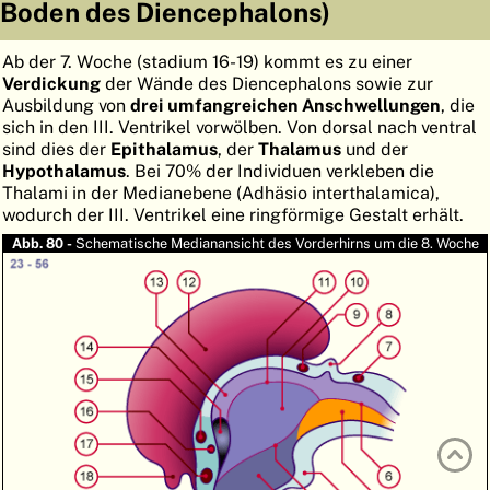
Boden des Diencephalons)
ATLAS
EMBRYOLOGY
Ab der 7. Woche (stadium 16-19) kommt es zu einer
SUCHEN
Verdickung
der Wände des Diencephalons sowie zur
Ausbildung von
drei umfangreichen Anschwellungen
, die
HILFE
sich in den III. Ventrikel vorwölben. Von dorsal nach ventral
sind dies der
Epithalamus
, der
Thalamus
und der
Hypothalamus
. Bei 70% der Individuen verkleben die
FR
Thalami in der Medianebene (Adhäsio interthalamica),
wodurch der III. Ventrikel eine ringförmige Gestalt erhält.
EN
Abb. 80 -
Schematische Medianansicht des Vorderhirns um die 8. Woche