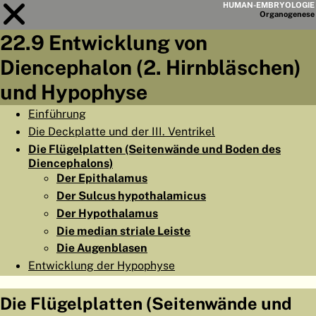
HUMAN-EMBRYOLOGIE
Organo
genese
22.9 Entwicklung von
Modul
22
Diencephalon (2. Hirnbläschen)
KAPITELLISTE
und Hypophyse
LERNZIELE
Einführung
Die Deckplatte und der III. Ventrikel
ABSTRAKT
Die Flügelplatten (Seitenwände und Boden des
◀
▶
Diencephalons)
SEITE
Der Epithalamus
Der Sulcus hypothalamicus
Der Hypothalamus
Die median striale Leiste
Die Augenblasen
HOME
Entwicklung der Hypophyse
EMBRYO
GENESE
Die Flügelplatten (Seitenwände und
ORGANO
GENESE