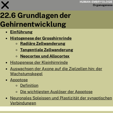
HUMAN-EMBRYOLOGIE
Organo
genese
22.6 Grundlagen der
Modul
22
Gehirnentwicklung
KAPITELLISTE
Einführung
Histogenese der Grosshirnrinde
LERNZIELE
Radiäre Zellwanderung
ABSTRAKT
Tangentiale Zellwanderung
Neocortex und Allocortex
◀
▶
SEITE
Histogenese der Kleinhirnrinde
Auswachsen der Axone auf die Zielzellen hin: der
Wachstumskegel
Apoptose
Definition
HOME
Die wichtigsten Auslöser der Apoptose
Neuronales Spleissen und Plastizität der synaptischen
EMBRYO
GENESE
Verbindungen
ORGANO
GENESE