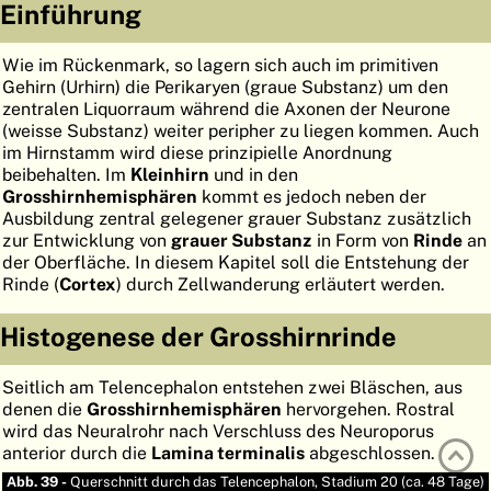
Einführung
ATLAS
EMBRYOLOGY
Wie im Rückenmark, so lagern sich auch im primitiven
SUCHEN
Gehirn (Urhirn) die Perikaryen (graue Substanz) um den
zentralen Liquorraum während die Axonen der Neurone
HILFE
(weisse Substanz) weiter peripher zu liegen kommen. Auch
im Hirnstamm wird diese prinzipielle Anordnung
beibehalten. Im
Kleinhirn
und in den
FR
Grosshirnhemisphären
kommt es jedoch neben der
Ausbildung zentral gelegener grauer Substanz zusätzlich
EN
zur Entwicklung von
grauer Substanz
in Form von
Rinde
an
der Oberfläche. In diesem Kapitel soll die Entstehung der
Rinde (
Cortex
) durch Zellwanderung erläutert werden.
Histogenese der Grosshirnrinde
Seitlich am Telencephalon entstehen zwei Bläschen, aus
denen die
Grosshirnhemisphären
hervorgehen. Rostral
wird das Neuralrohr nach Verschluss des Neuroporus
anterior durch die
Lamina terminalis
abgeschlossen.
Abb. 39 -
Querschnitt durch das Telencephalon, Stadium 20 (ca. 48 Tage)