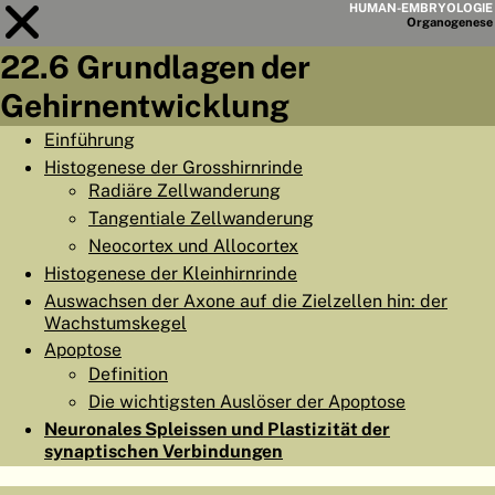
HUMAN-EMBRYOLOGIE
Organo
genese
22.6 Grundlagen der
Modul
22
Gehirnentwicklung
KAPITELLISTE
Einführung
Histogenese der Grosshirnrinde
LERNZIELE
Radiäre Zellwanderung
ABSTRAKT
Tangentiale Zellwanderung
Neocortex und Allocortex
◀
▶
SEITE
Histogenese der Kleinhirnrinde
Auswachsen der Axone auf die Zielzellen hin: der
Wachstumskegel
Apoptose
Definition
HOME
Die wichtigsten Auslöser der Apoptose
Neuronales Spleissen und Plastizität der
EMBRYO
GENESE
synaptischen Verbindungen
ORGANO
GENESE