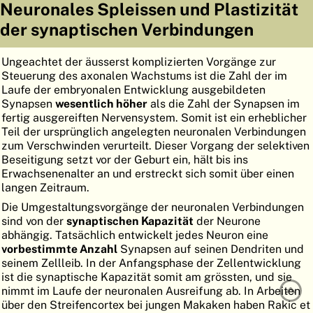
Neuronales Spleissen und Plastizität
ATLAS
EMBRYOLOGY
der synaptischen Verbindungen
SUCHEN
Ungeachtet der äusserst komplizierten Vorgänge zur
HILFE
Steuerung des axonalen Wachstums ist die Zahl der im
Laufe der embryonalen Entwicklung ausgebildeten
Synapsen
wesentlich höher
als die Zahl der Synapsen im
fertig ausgereiften Nervensystem. Somit ist ein erheblicher
FR
Teil der ursprünglich angelegten neuronalen Verbindungen
zum Verschwinden verurteilt. Dieser Vorgang der selektiven
EN
Beseitigung setzt vor der Geburt ein, hält bis ins
Erwachsenenalter an und erstreckt sich somit über einen
langen Zeitraum.
Die Umgestaltungsvorgänge der neuronalen Verbindungen
sind von der
synaptischen Kapazität
der Neurone
abhängig. Tatsächlich entwickelt jedes Neuron eine
vorbestimmte Anzahl
Synapsen auf seinen Dendriten und
seinem Zellleib. In der Anfangsphase der Zellentwicklung
ist die synaptische Kapazität somit am grössten, und sie
nimmt im Laufe der neuronalen Ausreifung ab. In Arbeiten
über den Streifencortex bei jungen Makaken haben Rakic et