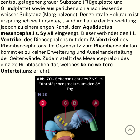
zentral gelegener grauer Substanz (Flügelplatte und
ATLAS
EMBRYOLOGY
Grundplatte) sowie aus peripher sich anschliessender
weisser Substanz (Marginalzone). Der zentrale Hohlraum ist
SUCHEN
ursprünglich weit angelegt, wird im Laufe der Entwicklung
jedoch zu einem engen Kanal, dem
Aquäductus
HILFE
mesencephali s. Sylvii
eingeengt. Dieser verbindet den
III.
Ventrikel
des Diencephalons mit dem
IV. Ventrikel
des
Rhombencephalons. Im Gegensatz zum Rhombencephalon
kommt es zu keiner Erweiterung und Auseinanderfaltung
FR
der Seitenwände. Zudem stellt das Mesencephalon das
einzige Hirnbläschen dar, welches
keine weitere
EN
Unterteilung
erfährt.
Abb. 70 -
Seitenansicht des ZNS im
Fünfbläschenstadium um den 38.
Tag