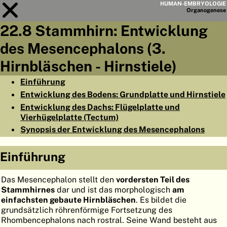
HUMAN-EMBRYOLOGIE
Organo
genese
22.8 Stammhirn: Entwicklung
Modul
22
des Mesencephalons (3.
KAPITELLISTE
Hirnbläschen - Hirnstiele)
LERNZIELE
Einführung
Entwicklung des Bodens: Grundplatte und Hirnstiele
ABSTRAKT
Entwicklung des Dachs: Flügelplatte und
◀
▶
Vierhügelplatte (Tectum)
SEITE
Synopsis der Entwicklung des Mesencephalons
Einführung
HOME
Das Mesencephalon stellt den
vordersten Teil des
Stammhirnes
dar und ist das morphologisch
am
EMBRYO
GENESE
einfachsten gebaute Hirnbläschen
. Es bildet die
grundsätzlich röhrenförmige Fortsetzung des
ORGANO
GENESE
Rhombencephalons nach rostral. Seine Wand besteht aus