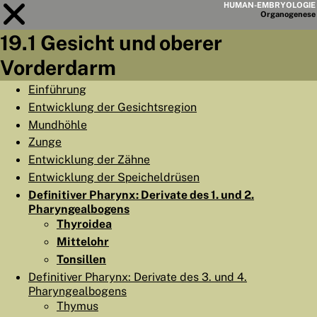
HUMAN-EMBRYOLOGIE
Organo
genese
19.1 Gesicht und oberer
Modul
19
Vorderdarm
KAPITELLISTE
Einführung
Entwicklung der Gesichtsregion
LERNZIELE
Mundhöhle
ABSTRAKT
Zunge
Entwicklung der Zähne
◀
▶
SEITE
Entwicklung der Speicheldrüsen
Definitiver Pharynx: Derivate des 1. und 2.
Pharyngealbogens
Thyroidea
Mittelohr
HOME
Tonsillen
Definitiver Pharynx: Derivate des 3. und 4.
EMBRYO
GENESE
Pharyngealbogens
ORGANO
GENESE
Thymus