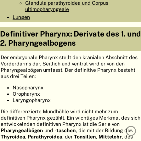
Glandula parathyroidea und Corpus
ATLAS
EMBRYOLOGY
ultimopharyngeale
Lungen
SUCHEN
HILFE
Definitiver Pharynx: Derivate des 1. und
2. Pharyngealbogens
FR
Der embryonale Pharynx stellt den kranialen Abschnitt des
Vorderdarms dar. Seitlich und ventral wird er von den
EN
Pharyngealbögen umfasst. Der definitive Pharynx besteht
aus drei Teilen:
Nasopharynx
Oropharynx
Laryngopharynx
Die differenzierte Mundhöhle wird nicht mehr zum
definitiven Pharynx gezählt. Ein wichtiges Merkmal des sich
entwickelnden definitiven Pharynx ist die Serie von
Pharyngealbögen
und
-taschen
, die mit der Bildung der
Thyroidea
,
Parathyroidea
, der
Tonsillen
,
Mittelohr
, des