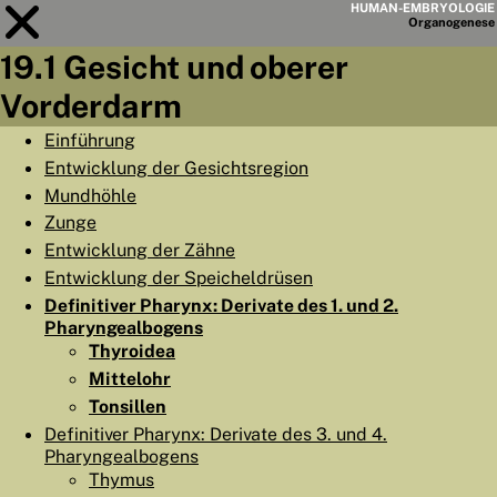
HUMAN-EMBRYOLOGIE
Organo
genese
19.1 Gesicht und oberer
Modul
19
Vorderdarm
KAPITELLISTE
Einführung
Entwicklung der Gesichtsregion
LERNZIELE
Mundhöhle
ABSTRAKT
Zunge
Entwicklung der Zähne
◀
▶
SEITE
Entwicklung der Speicheldrüsen
Definitiver Pharynx: Derivate des 1. und 2.
Pharyngealbogens
Thyroidea
Mittelohr
HOME
Tonsillen
Definitiver Pharynx: Derivate des 3. und 4.
EMBRYO
GENESE
Pharyngealbogens
ORGANO
GENESE
Thymus