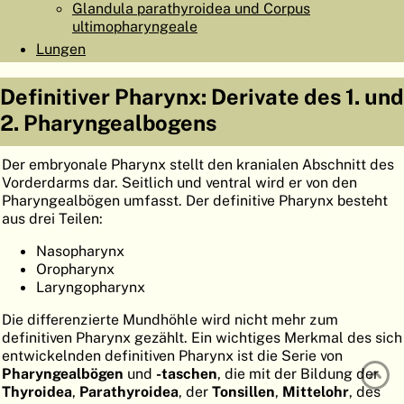
Glandula parathyroidea und Corpus
ATLAS
EMBRYOLOGY
ultimopharyngeale
Lungen
SUCHEN
HILFE
Definitiver Pharynx: Derivate des 1. und
2. Pharyngealbogens
FR
Der embryonale Pharynx stellt den kranialen Abschnitt des
Vorderdarms dar. Seitlich und ventral wird er von den
EN
Pharyngealbögen umfasst. Der definitive Pharynx besteht
aus drei Teilen:
Nasopharynx
Oropharynx
Laryngopharynx
Die differenzierte Mundhöhle wird nicht mehr zum
definitiven Pharynx gezählt. Ein wichtiges Merkmal des sich
entwickelnden definitiven Pharynx ist die Serie von
Pharyngealbögen
und
-taschen
, die mit der Bildung der
Thyroidea
,
Parathyroidea
, der
Tonsillen
,
Mittelohr
, des