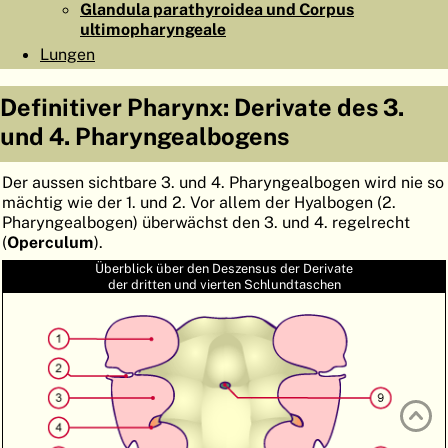
Glandula parathyroidea und Corpus
ATLAS
EMBRYOLOGY
ultimopharyngeale
Lungen
SUCHEN
HILFE
Definitiver Pharynx: Derivate des 3.
und 4. Pharyngealbogens
FR
Der aussen sichtbare 3. und 4. Pharyngealbogen wird nie so
mächtig wie der 1. und 2. Vor allem der Hyalbogen (2.
EN
Pharyngealbogen) überwächst den 3. und 4. regelrecht
(
Operculum
).
Überblick über den Deszensus der Derivate
der dritten und vierten Schlundtaschen