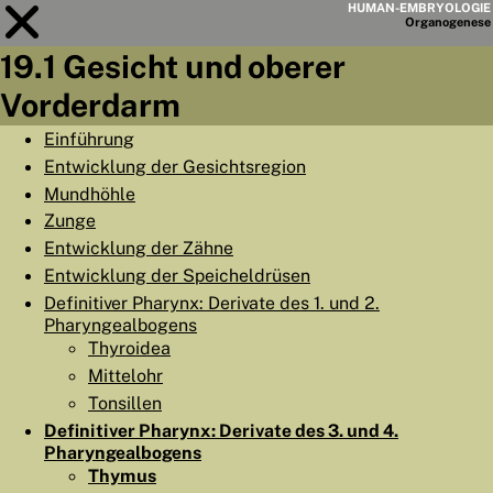
HUMAN-EMBRYOLOGIE
Organo
genese
19.1 Gesicht und oberer
Modul
19
Vorderdarm
KAPITELLISTE
Einführung
Entwicklung der Gesichtsregion
LERNZIELE
Mundhöhle
ABSTRAKT
Zunge
Entwicklung der Zähne
◀
▶
SEITE
Entwicklung der Speicheldrüsen
Definitiver Pharynx: Derivate des 1. und 2.
Pharyngealbogens
Thyroidea
Mittelohr
HOME
Tonsillen
Definitiver Pharynx: Derivate des 3. und 4.
EMBRYO
GENESE
Pharyngealbogens
ORGANO
GENESE
Thymus