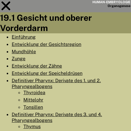
HUMAN-EMBRYOLOGIE
Organo
genese
19.1 Gesicht und oberer
Modul
19
Vorderdarm
KAPITELLISTE
Einführung
Entwicklung der Gesichtsregion
LERNZIELE
Mundhöhle
ABSTRAKT
Zunge
Entwicklung der Zähne
◀
▶
SEITE
Entwicklung der Speicheldrüsen
Definitiver Pharynx: Derivate des 1. und 2.
Pharyngealbogens
Thyroidea
Mittelohr
HOME
Tonsillen
Definitiver Pharynx: Derivate des 3. und 4.
EMBRYO
GENESE
Pharyngealbogens
ORGANO
GENESE
Thymus