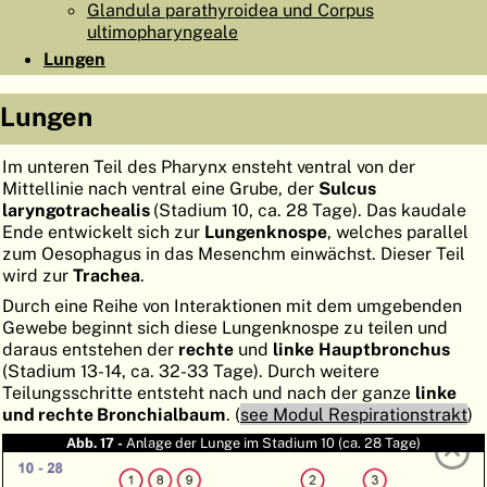
Glandula parathyroidea und Corpus
ATLAS
EMBRYOLOGY
ultimopharyngeale
Lungen
SUCHEN
HILFE
Lungen
Im unteren Teil des Pharynx ensteht ventral von der
FR
Mittellinie nach ventral eine Grube, der
Sulcus
laryngotrachealis
(Stadium 10, ca. 28 Tage). Das kaudale
EN
Ende entwickelt sich zur
Lungenknospe
, welches parallel
zum Oesophagus in das Mesenchm einwächst. Dieser Teil
wird zur
Trachea
.
Durch eine Reihe von Interaktionen mit dem umgebenden
Gewebe beginnt sich diese Lungenknospe zu teilen und
daraus entstehen der
rechte
und
linke
Hauptbronchus
(Stadium 13-14, ca. 32-33 Tage). Durch weitere
Teilungsschritte entsteht nach und nach der ganze
linke
und rechte Bronchialbaum
. (
see Modul Respirationstrakt
)
Abb. 17 -
Anlage der Lunge im Stadium 10 (ca. 28 Tage)