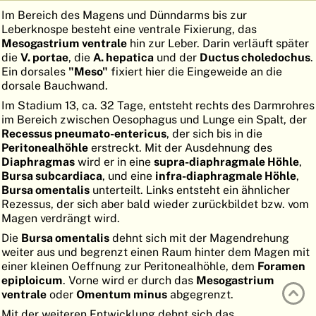
Im Bereich des Magens und Dünndarms bis zur
ATLAS
EMBRYOLOGY
Leberknospe besteht eine ventrale Fixierung, das
Mesogastrium ventrale
hin zur Leber. Darin verläuft später
SUCHEN
die
V. portae
, die
A. hepatica
und der
Ductus choledochus
.
HILFE
Ein dorsales
"Meso"
fixiert hier die Eingeweide an die
dorsale Bauchwand.
Im Stadium 13, ca. 32 Tage, entsteht rechts des Darmrohres
im Bereich zwischen Oesophagus und Lunge ein Spalt, der
FR
Recessus pneumato-entericus
, der sich bis in die
Peritonealhöhle
erstreckt. Mit der Ausdehnung des
EN
Diaphragmas
wird er in eine
supra-diaphragmale Höhle
,
Bursa subcardiaca
, und eine
infra-diaphragmale Höhle
,
Bursa omentalis
unterteilt. Links entsteht ein ähnlicher
Rezessus, der sich aber bald wieder zurückbildet bzw. vom
Magen verdrängt wird.
Die
Bursa omentalis
dehnt sich mit der Magendrehung
weiter aus und begrenzt einen Raum hinter dem Magen mit
einer kleinen Oeffnung zur Peritonealhöhle, dem
Foramen
epiploicum
. Vorne wird er durch das
Mesogastrium
ventrale
oder
Omentum minus
abgegrenzt.
Mit der weiteren Entwicklung dehnt sich das