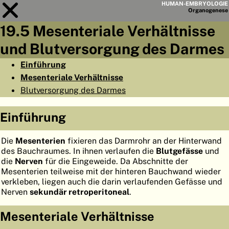
HUMAN-EMBRYOLOGIE
Organo
genese
19.5 Mesenteriale Verhältnisse
Modul
19
und Blutversorgung des Darmes
KAPITELLISTE
Einführung
Mesenteriale Verhältnisse
LERNZIELE
Blutversorgung des Darmes
ABSTRAKT
Einführung
◀
▶
SEITE
Die
Mesenterien
fixieren das Darmrohr an der Hinterwand
des Bauchraumes. In ihnen verlaufen die
Blutgefässe
und
die
Nerven
für die Eingeweide. Da Abschnitte der
Mesenterien teilweise mit der hinteren Bauchwand wieder
HOME
verkleben, liegen auch die darin verlaufenden Gefässe und
Nerven
sekundär retroperitoneal
.
EMBRYO
GENESE
Mesenteriale Verhältnisse
ORGANO
GENESE