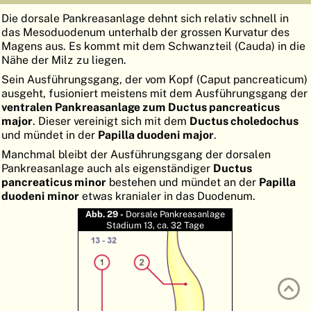
ATLAS
EMBRYOLOGY
Die dorsale Pankreasanlage dehnt sich relativ schnell in
das Mesoduodenum unterhalb der grossen Kurvatur des
SUCHEN
Magens aus. Es kommt mit dem Schwanzteil (Cauda) in die
Nähe der Milz zu liegen.
HILFE
Sein Ausführungsgang, der vom Kopf (Caput pancreaticum)
ausgeht, fusioniert meistens mit dem Ausführungsgang der
ventralen Pankreasanlage zum Ductus pancreaticus
FR
major
. Dieser vereinigt sich mit dem
Ductus choledochus
und mündet in der
Papilla duodeni major
.
EN
Manchmal bleibt der Ausführungsgang der dorsalen
Pankreasanlage auch als eigenständiger
Ductus
pancreaticus minor
bestehen und mündet an der
Papilla
duodeni minor
etwas kranialer in das Duodenum.
Abb. 29 -
Dorsale Pankreasanlage
Stadium 13, ca. 32 Tage