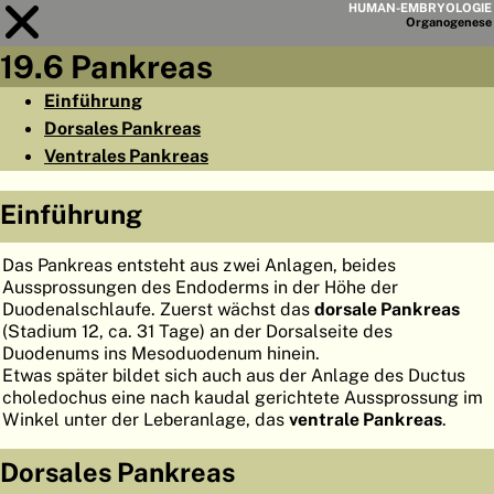
HUMAN-EMBRYOLOGIE
Organo
genese
19.6 Pankreas
Modul
19
Einführung
Dorsales Pankreas
KAPITELLISTE
Ventrales Pankreas
LERNZIELE
Einführung
ABSTRAKT
◀
▶
SEITE
Das Pankreas entsteht aus zwei Anlagen, beides
Aussprossungen des Endoderms in der Höhe der
Duodenalschlaufe. Zuerst wächst das
dorsale Pankreas
(Stadium 12, ca. 31 Tage) an der Dorsalseite des
Duodenums ins Mesoduodenum hinein.
Etwas später bildet sich auch aus der Anlage des Ductus
HOME
choledochus eine nach kaudal gerichtete Aussprossung im
Winkel unter der Leberanlage, das
ventrale Pankreas
.
EMBRYO
GENESE
Dorsales Pankreas
ORGANO
GENESE