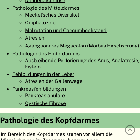
Duodenalstenose
ATLAS
EMBRYOLOGY
Pathologie des Mitteldarmes
Meckel'sches Divertikel
SUCHEN
Omphalozele
Malrotation und Caecumhochstand
HILFE
Atresien
Aganglionäres Megacolon (Morbus Hirschsprung)
Pathologie des Hinterdarmes
FR
Ausbleibende Perforierung des Anus, Analatresie,
EN
Fisteln
Fehlbildungen in der Leber
Atresien der Gallenwege
Pankreasfehlbildungen
Pankreas anulare
Cystische Fibrose
Pathologie des Kopfdarmes
Im Bereich des Kopfdarmes stehen vor allem die