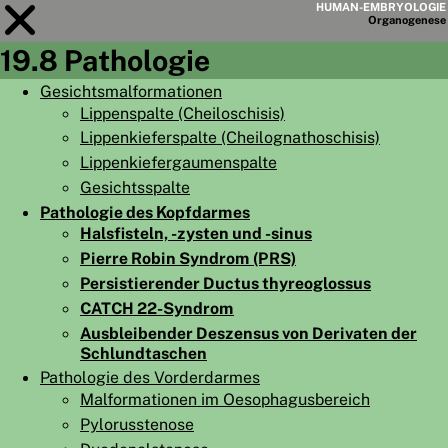
HUMAN-EMBRYOLOGIE
Organo
genese
19.8 Pathologie
Modul
19
Gesichtsmalformationen
Lippenspalte (Cheiloschisis)
KAPITELLISTE
Lippenkieferspalte (Cheilognathoschisis)
LERNZIELE
Lippenkiefergaumenspalte
Gesichtsspalte
ABSTRAKT
Pathologie des Kopfdarmes
◀
▶
SEITE
Halsfisteln, -zysten und -sinus
Pierre Robin Syndrom (PRS)
Persistierender Ductus thyreoglossus
CATCH 22-Syndrom
Ausbleibender Deszensus von Derivaten der
Schlundtaschen
HOME
Pathologie des Vorderdarmes
EMBRYO
GENESE
Malformationen im Oesophagusbereich
Pylorusstenose
ORGANO
GENESE