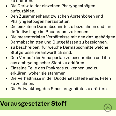
zu erklären.
ATLAS
EMBRYOLOGY
Die Derivate der einzelnen Pharyngealbögen
aufzuzählen.
SUCHEN
Den Zusammenhang zwischen Aortenbögen und
Pharyngealbögen herzustellen.
HILFE
Die einzelnen Darmabschnitte zu bezeichnen und ihre
definitive Lage im Bauchraum zu kennen.
Die mesenterialen Verhältnisse mit den dazugehörigen
Darmabschnitten und Blutgefässen zu bezeichnen.
FR
zu beschreiben, für welche Darmabschnitte welche
Blutgefässe verantwortlich sind.
EN
Den Verlauf der Vena portae zu beschreiben und ihn
aus embryologischer Sicht zu erklären.
Einzelne Teile des Pankreas zu kennen und zu
erklären, woher sie stammen.
Die Verhältnisse in der Duodenalschleife eines Feten
zu zeichnen.
Die Entwicklung des Sinus urogenitale zu erörtern.
Vorausgesetzter Stoff