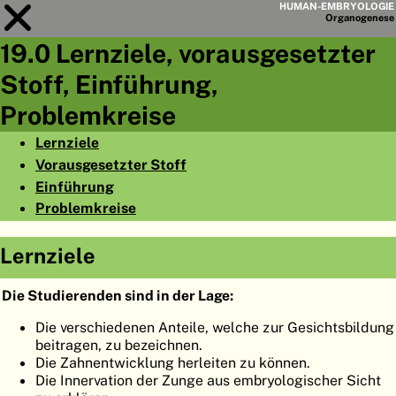
HUMAN-EMBRYOLOGIE
Organo
genese
19.0 Lernziele, vorausgesetzter
Modul
19
Stoff, Einführung,
KAPITELLISTE
Problemkreise
LERNZIELE
Lernziele
Vorausgesetzter Stoff
ABSTRAKT
Einführung
◀
▶
SEITE
Problemkreise
Lernziele
Die Studierenden sind in der Lage:
HOME
Die verschiedenen Anteile, welche zur Gesichtsbildung
beitragen, zu bezeichnen.
EMBRYO
GENESE
Die Zahnentwicklung herleiten zu können.
Die Innervation der Zunge aus embryologischer Sicht
ORGANO
GENESE