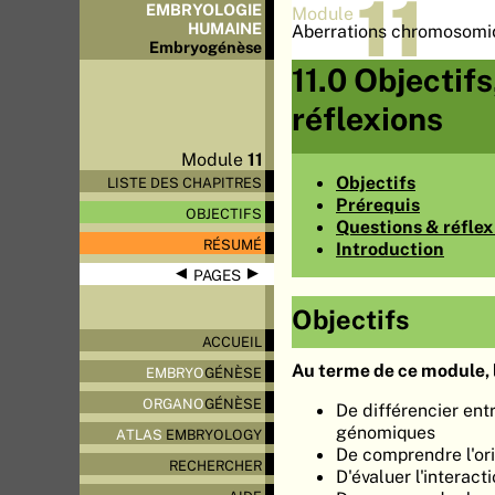
11
EMBRYOLOGIE
Module
HUMAINE
Aberrations chromosomi
Embryo
génèse
11.0 Objectif
réflexions
Module
11
Objectifs
LISTE DES CHAPITRES
Prérequis
OBJECTIFS
Questions & réflex
RÉSUMÉ
Introduction
◀
▶
PAGES
Objectifs
ACCUEIL
Au terme de ce module, l
EMBRYO
GÉNÈSE
ORGANO
GÉNÈSE
De différencier en
génomiques
ATLAS
EMBRYOLOGY
De comprendre l'ori
RECHERCHER
D'évaluer l'interac