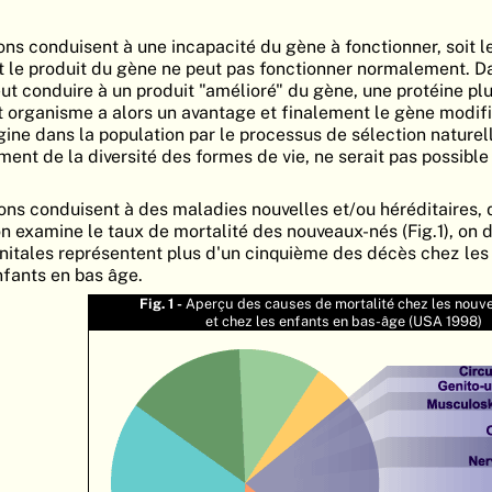
ons conduisent à une incapacité du gène à fonctionner, soit l
it le produit du gène ne peut pas fonctionner normalement. D
eut conduire à un produit "amélioré" du gène, une protéine pl
 organisme a alors un avantage et finalement le gène modif
ine dans la population par le processus de sélection naturel
ment de la diversité des formes de vie, ne serait pas possible
s conduisent à des maladies nouvelles et/ou héréditaires, 
on examine le taux de mortalité des nouveaux-nés (Fig.1), on
nitales représentent plus d'un cinquième des décès chez les
nfants en bas âge.
Fig. 1 -
Aperçu des causes de mortalité chez les nouv
et chez les enfants en bas-âge (USA 1998)