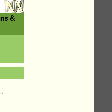
ons &
ns