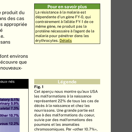
Pour en savoir plus
e produit du
La résistance à la malaria est
dépendante d'un gène FY-0, qui
ans des cas
contrairement à l'allèle FY-1 de ce
us appropriée
même gène, ne produit pas la
ié
protéine nécessaire à l'agent de la
le.
malaria pour pénétrer dans les
érythrocytes.
Détails
 sans
dont environs
 découvre que
 nouveaux-
eaux-nés
Légende
Fig. 1
Cet aperçu nous montre qu'aux USA
les malformations à la naissance
représentent 22% de tous les cas de
décès à la naissance et chez les
nourrissons. Une grande partie est
due à des malformations du coeur,
suivie par des malformations des
poumons et les anomalies
chromosomiques. Par «other 10.7%»,