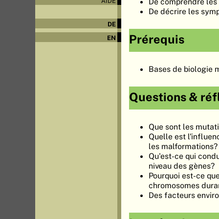
De comprendre les 
AIDE
De décrire les sym
DE
Prérequis
EN
Bases de biologie 
Questions & réf
Que sont les mutat
Quelle est l'influe
les malformations?
Qu'est-ce qui cond
niveau des gènes?
Pourquoi est-ce que
chromosomes dura
Des facteurs envir