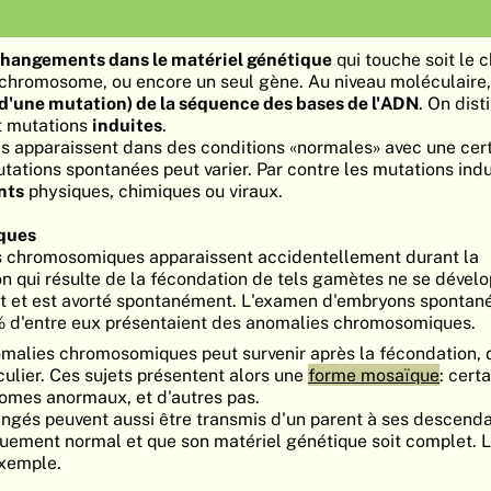
hangements dans le matériel génétique
qui touche soit le
u chromosome, ou encore un seul gène. Au niveau moléculaire, i
'une mutation) de la séquence des bases de l'ADN
. On dist
 mutations
induites
.
s apparaissent dans des conditions «normales» avec une cer
tations spontanées peut varier. Par contre les mutations indu
nts
physiques, chimiques ou viraux.
ques
s chromosomiques apparaissent accidentellement durant la
 qui résulte de la fécondation de tels gamètes ne se dével
t et est avorté spontanément. L'examen d'embryons sponta
 % d'entre eux présentaient des anomalies chromosomiques.
omalies chromosomiques peut survenir après la fécondation,
iculier. Ces sujets présentent alors une
forme mosaïque
: cert
omes anormaux, et d'autres pas.
gés peuvent aussi être transmis d'un parent à ses descenda
quement normal et que son matériel génétique soit complet. 
exemple.