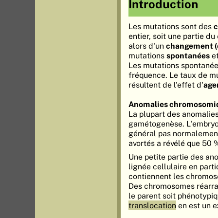
Introduction
Les mutations sont des
c
entier, soit une partie d
alors d'un
changement (d
mutations
spontanées
et
Les mutations spontanée
fréquence. Le taux de mu
résultent de l'effet d'
age
Anomalies chromosomi
La plupart des anomalie
gamétogenèse. L'embryon
général pas normalemen
avortés a révélé que 50
Une petite partie des an
lignée cellulaire en part
contiennent les chromos
Des chromosomes réarran
le parent soit phénotypi
translocation
en est un 