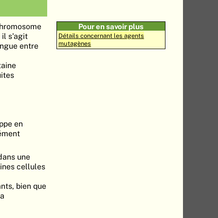
 chromosome
Pour en savoir plus
l s'agit
Détails concernant les agents
mutagènes
ingue entre
taine
ites
oppe en
nément
 dans une
aines cellules
nts, bien que
La