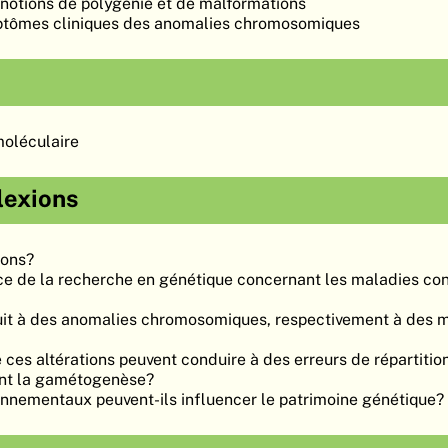
notions de polygénie et de malformations
ptômes cliniques des anomalies chromosomiques
moléculaire
lexions
ions?
nce de la recherche en génétique concernant les maladies co
uit à des anomalies chromosomiques, respectivement à des m
 ces altérations peuvent conduire à des erreurs de répartitio
nt la gamétogenèse?
onnementaux peuvent-ils influencer le patrimoine génétique?