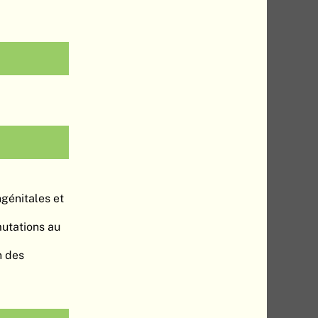
ngénitales et
utations au
n des