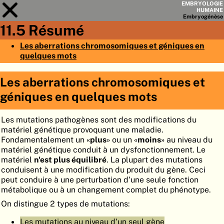
EMBRYOLOGIE
HUMAINE
Embryo
génèse
11.5 Résumé
Module
11
Les aberrations chromosomiques et géniques en
quelques mots
LISTE DES CHAPITRES
OBJECTIFS
Les aberrations chromosomiques et
géniques en quelques mots
RÉSUMÉ
◀
▶
PAGES
Les mutations pathogènes sont des modifications du
matériel génétique provoquant une maladie.
Fondamentalement un «
plus
» ou un «
moins
» au niveau du
matériel génétique conduit à un dysfonctionnement. Le
matériel
n'est plus équilibré
. La plupart des mutations
conduisent à une modification du produit du gène. Ceci
ACCUEIL
peut conduire à une perturbation d'une seule fonction
métabolique ou à un changement complet du phénotype.
EMBRYO
GÉNÈSE
On distingue 2 types de mutations:
ORGANO
GÉNÈSE
Les mutations au niveau d'un seul gène