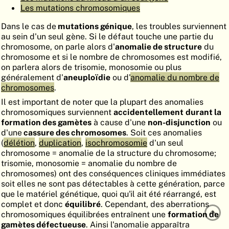
Les mutations chromosomiques
ATLAS
EMBRYOLOGY
Dans le cas de
mutations génique
, les troubles surviennent
RECHERCHER
au sein d'un seul gène. Si le défaut touche une partie du
chromosome, on parle alors d'
anomalie de structure
du
AIDE
chromosome et si le nombre de chromosomes est modifié,
on parlera alors de trisomie, monosomie ou plus
généralement d'
aneuploïdie
ou d'
anomalie du nombre de
chromosomes
.
DE
Il est important de noter que la plupart des anomalies
EN
chromosomiques surviennent
accidentellement
durant la
formation des gamètes
à cause d'une
non-disjunction
ou
d'une
cassure des chromosomes
. Soit ces anomalies
(
délétion
,
duplication
,
isochromosomie
d'un seul
chromosome = anomalie de la structure du chromosome;
trisomie, monosomie = anomalie du nombre de
chromosomes) ont des conséquences cliniques immédiates
soit elles ne sont pas détectables à cette génération, parce
que le matériel génétique, quoi qu'il ait été réarrangé, est
complet et donc
équilibré
. Cependant, des aberrations
chromosomiques équilibrées entraînent une
formation de
gamètes défectueuse
. Ainsi l'anomalie apparaîtra