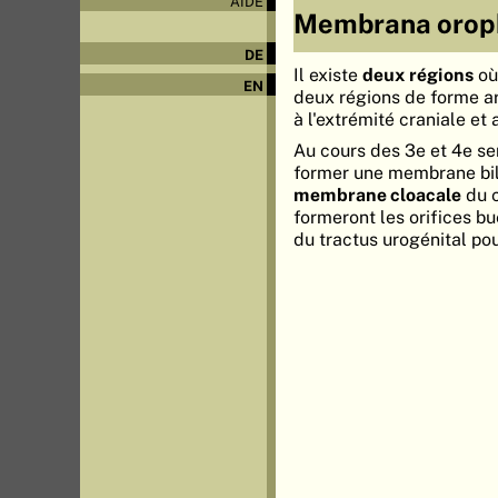
AIDE
Membrana oroph
DE
Il existe
deux régions
où 
EN
deux régions de forme ar
à l'extrémité craniale et 
Au cours des 3e et 4e se
former une membrane bi
membrane cloacale
du c
formeront les orifices b
du tractus urogénital po