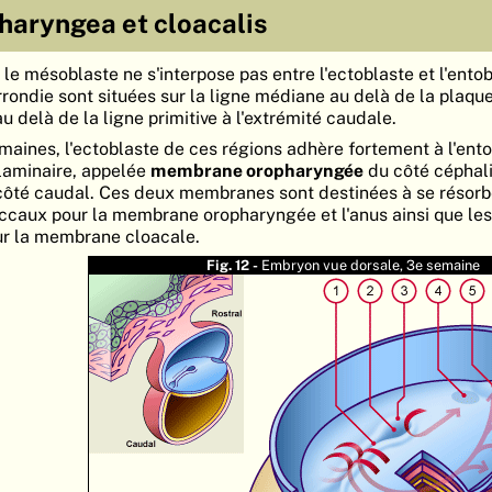
aryngea et cloacalis
le mésoblaste ne s'interpose pas entre l'ectoblaste et l'ento
rondie sont situées sur la ligne médiane au delà de la plaqu
au delà de la ligne primitive à l'extrémité caudale.
maines, l'ectoblaste de ces régions adhère fortement à l'ent
laminaire, appelée
membrane oropharyngée
du côté céphal
ôté caudal. Ces deux membranes sont destinées à se résorbe
uccaux pour la membrane oropharyngée et l'anus ainsi que les
ur la membrane cloacale.
Fig. 12 -
Embryon vue dorsale, 3e semaine