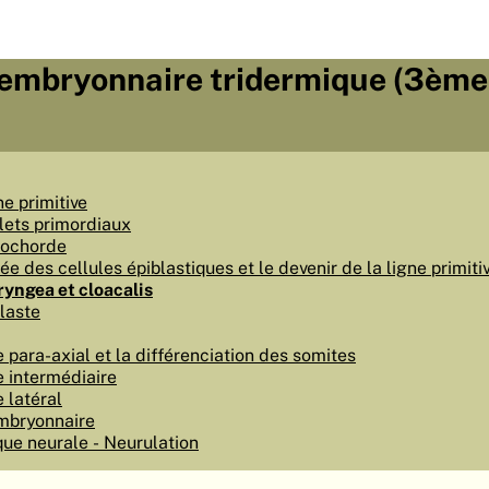
e embryonnaire tridermique (3ème
ne primitive
lets primordiaux
tochorde
ée des cellules épiblastiques et le devenir de la ligne primiti
ngea et cloacalis
laste
para-axial et la différenciation des somites
 intermédiaire
 latéral
mbryonnaire
que neurale - Neurulation