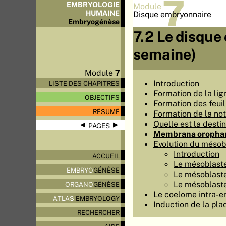
7
EMBRYOLOGIE
Module
HUMAINE
Disque embryonnaire
Embryo
génèse
7.2 Le disqu
semaine)
Module
7
Introduction
LISTE DES CHAPITRES
Formation de la lig
OBJECTIFS
Formation des feuil
RÉSUMÉ
Formation de la no
Quelle est la destin
◀
▶
PAGES
Membrana orophary
Evolution du mésob
Introduction
ACCUEIL
Le mésoblaste 
EMBRYO
GÉNÈSE
Le mésoblaste
Le mésoblaste
ORGANO
GÉNÈSE
Le coelome intra-e
ATLAS
EMBRYOLOGY
Induction de la pla
RECHERCHER