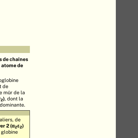
s de chaînes
n
atome de
oglobine
t de
te mûr de la
γ
)
, dont la
2
dominante.
paliers, de
r 2 (α
ε
)
2
2
 globine