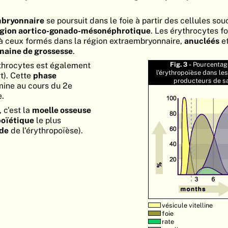
mbryonnaire
se poursuit dans le foie à partir des cellules sou
gion aortico-gonado-mésonéphrotique
. Les érythrocytes f
 à ceux formés dans la région extraembryonnaire,
anucléés
et
maine de grossesse
.
ythrocytes est également
Fig. 3 -
Pourcentag
l'érythropoïèse dans le
rt). Cette
phase
producteurs de s
ine au cours du 2e
e.
 c'est la
moelle osseuse
oïétique
le plus
de
de l'érythropoïèse).
vésicule vitelline
foie
rate