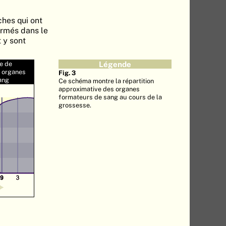
ches qui ont
ormés dans le
 y sont
e de
Légende
s organes
Fig. 3
ang
Ce schéma montre la répartition
approximative des organes
formateurs de sang au cours de la
grossesse.