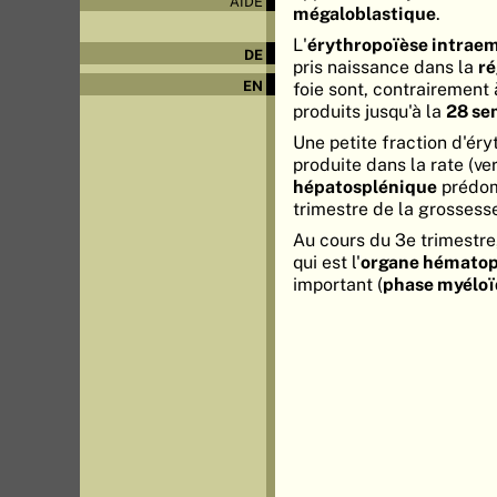
AIDE
mégaloblastique
.
L'
érythropoïèse intrae
DE
pris naissance dans la
ré
EN
foie sont, contrairement
produits jusqu'à la
28 se
Une petite fraction d'ér
produite dans la rate (ve
hépatosplénique
prédom
trimestre de la grossess
Au cours du 3e trimestre,
qui est l'
organe hématop
important (
phase myéloï