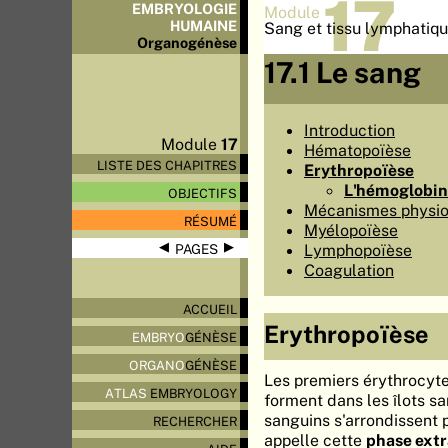
17
EMBRYOLOGIE
Module
HUMAINE
Sang et tissu lymphatiq
Organo
génèse
17.1 Le sang
Introduction
Module
17
Hématopoïèse
LISTE DES CHAPITRES
Erythropoïèse
L'hémoglobi
OBJECTIFS
Mécanismes physiol
RÉSUMÉ
Myélopoïèse
◀
▶
Lymphopoïèse
PAGES
Coagulation
ACCUEIL
Erythropoïèse
EMBRYO
GÉNÈSE
ORGANO
GÉNÈSE
Les premiers érythrocyte
ATLAS
EMBRYOLOGY
forment dans les îlots sa
sanguins s'arrondissent
RECHERCHER
appelle cette
phase ext