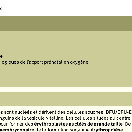
ue
ne
ogiques de l'apport prénatal en oxygène
s sont nucléés et dérivent des cellules souches (
BFU/CFU-E
nguins de la vésicule vitelline. Les cellules situées au centre 
 pour former des
érythroblastes nucléés de grande taille
. De
raembryonnaire
de la formation sanguine
érythropoïèse