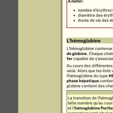
A noter:
nombre d'érythrocy
diamètre des éryth
durée de vie des é
L'hémoglobine
L'hémoglobine contenue 
de globine
. Chaque chaî
fer
capable de s'associer
Au cours des différentes
varie. Alors que les îlot
l'hémoglobine du type
Hb
phase hépatique
contien
globine contient des cha
La transition de l'hémog
telle manière qu'au cour
et l'
hémoglobine Portla
respectives sont situées