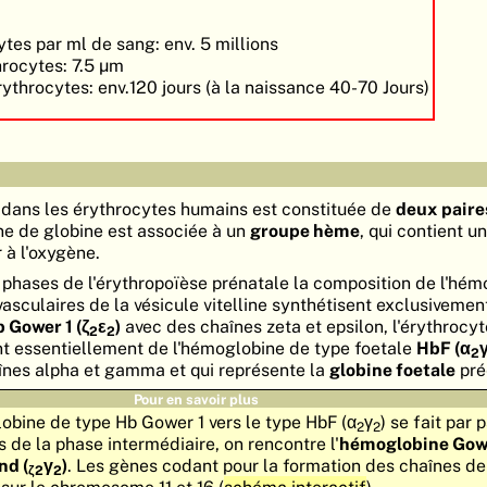
tes par ml de sang: env. 5 millions
rocytes: 7.5
µ
m
rythrocytes: env.120 jours (à la naissance 40-70 Jours)
dans les érythrocytes humains est constituée de
deux paire
ne de globine est associée à un
groupe hème
, qui contient u
 à l'oxygène.
 phases de l'érythropoïèse prénatale la composition de l'hém
s vasculaires de la vésicule vitelline synthétisent exclusivemen
 Gower 1 (ζ
ε
)
avec des chaînes zeta et epsilon, l'érythrocy
2
2
t essentiellement de l'hémoglobine de type foetale
HbF (α
2
înes alpha et gamma et qui représente la
globine foetale
pré
Pour en savoir plus
lobine de type Hb Gower 1 vers le type HbF (α
γ
) se fait par 
2
2
s de la phase intermédiaire, on rencontre l'
hémoglobine Gowe
nd (
γ
)
. Les gènes codant pour la formation des chaînes de
ζ2
2
 sur le chromosome 11 et 16 (
schéma interactif
).