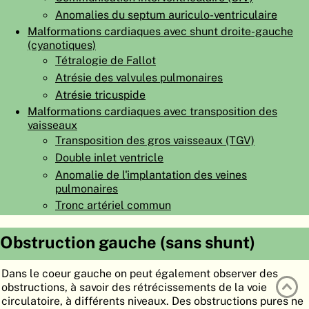
Anomalies du septum auriculo-ventriculaire
ATLAS
EMBRYOLOGY
Malformations cardiaques avec shunt droite-gauche
RECHERCHER
(cyanotiques)
Tétralogie de Fallot
AIDE
Atrésie des valvules pulmonaires
Atrésie tricuspide
Malformations cardiaques avec transposition des
DE
vaisseaux
Transposition des gros vaisseaux (TGV)
EN
Double inlet ventricle
Anomalie de l'implantation des veines
pulmonaires
Tronc artériel commun
Obstruction gauche (sans shunt)
Dans le coeur gauche on peut également observer des
obstructions, à savoir des rétrécissements de la voie
circulatoire, à différents niveaux. Des obstructions pures ne