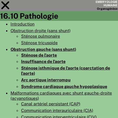
EMBRYOLOGIE
HUMAINE
Organo
génèse
16.10 Pathologie
Module
16
Introduction
Obstruction droite (sans shunt)
LISTE DES CHAPITRES
Sténose pulmonaire
OBJECTIFS
Sténose tricuspide
Obstruction gauche (sans shunt)
RÉSUMÉ
Sténose de l'aorte
◀
▶
PAGES
Insuffisance de l'aorte
Sténose isthmique de l'aorte (coarctation de
l'aorte)
Arc aortique interrompu
Syndrome cardiaque gauche hypoplasique
Malformations cardiaques avec shunt gauche-droite
ACCUEIL
(acyanotiques)
EMBRYO
GÉNÈSE
Canal artériel persistant (CAP)
Communication interauriculaire (CIA)
ORGANO
GÉNÈSE
Communication interventriculaire (CIV)