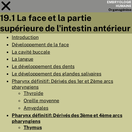
EMBRYOLOGIE
HUMAINE
Organo
génèse
19.1 La face et la partie
Module
19
supérieure de l'intestin antérieur
LISTE DES CHAPITRES
Introduction
Développement de la face
OBJECTIFS
La cavité buccale
RÉSUMÉ
La langue
Le développement des dents
◀
▶
PAGES
Le développement des glandes salivaires
Pharynx définitif: Dérivés des 1er et 2ème arcs
pharyngiens
Thyroïde
Oreille moyenne
ACCUEIL
Amygdales
Pharynx définitif: Dérivés des 3ème et 4ème arcs
EMBRYO
GÉNÈSE
pharyngiens
ORGANO
GÉNÈSE
Thymus