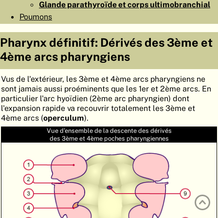
Glande parathyroïde et corps ultimobranchial
ATLAS
EMBRYOLOGY
Poumons
RECHERCHER
Pharynx définitif: Dérivés des 3ème et
AIDE
4ème arcs pharyngiens
Vus de l'extérieur, les 3ème et 4ème arcs pharyngiens ne
DE
sont jamais aussi proéminents que les 1er et 2ème arcs. En
particulier l'arc hyoïdien (2ème arc pharyngien) dont
EN
l'expansion rapide va recouvrir totalement les 3ème et
4ème arcs (
operculum
).
Vue d’ensemble de la descente des dérivés
des 3ème et 4ème poches pharyngiennes