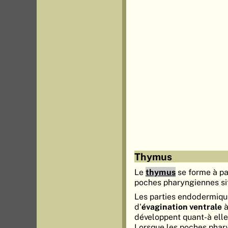
Thymus
Le
thymus
se forme à p
poches pharyngiennes si
Les parties endodermiqu
d'
évagination ventrale
à
développent quant-à elle
Lorsque les poches phary