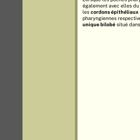
également avec elles d
les
cordons épithéliau
pharyngiennes respective
unique bilobé
situé dans