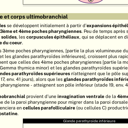
 et corps ultimobranchial
des
se développent initialement à partir d'
expansions épithél
es 3ème et 4ème poches pharyngiennes
. Peu de temps après 
 solides
, les
corpuscules épithéliaux
, qui se déplacent en d
e du coeur
.
es 3ème poches pharyngiennes, [partie la plus volumineuse d
 les glandes parathyroïdes inférieures], croissent plus rap
ent que celles des 4ème poches pharyngiennes [partie la m
Gemma thymica minor) et les glandes parathyroïdes supérieu
andes parathyroïdes supérieures
n'atteignent que le pôle su
7, env. 41 jours), alors que les
glandes parathyroïdes inféri
haryngienne - atteignent son pôle inférieur (stade 19, env. 4
mobranchial
provient d'une
invagination ventrale
de la
4ème
e de la paroi pharyngienne pour migrer dans la paroi dorsale
renciera en
cellules parafolliculaire
(ou cellules C) productr
ostatine
.
Glande parathyroïde inférieure