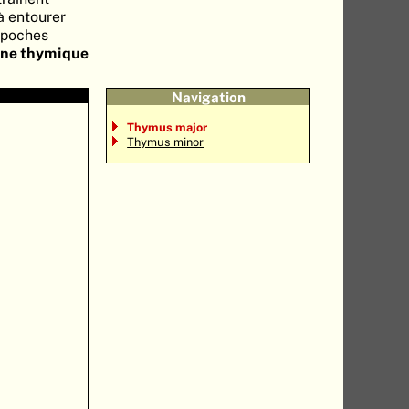
à entourer
 poches
ane thymique
Navigation
Thymus major
Thymus minor