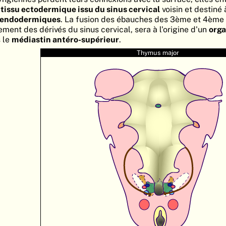
u
tissu ectodermique issu du sinus cervical
voisin et destiné 
x endodermiques
. La fusion des ébauches des 3ème et 4ème
ment des dérivés du sinus cervical, sera à l'origine d'un
org
 le
médiastin antéro-supérieur
.
Thymus major