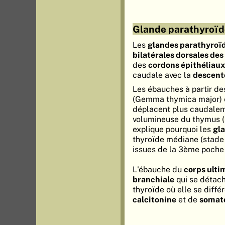
Glande parathyroïde
Les
glandes parathyroï
bilatérales dorsales d
des
cordons épithéliaux
caudale avec la
descent
Les ébauches à partir d
(Gemma thymica major) et
déplacent plus caudalem
volumineuse du thymus (
explique pourquoi les
gl
thyroïde médiane (stade 1
issues de la 3ème poche p
L'ébauche du
corps ulti
branchiale
qui se détach
thyroïde où elle se diffé
calcitonine
et de
somat