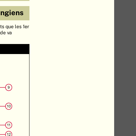
yngiens
s que les 1er
ide va