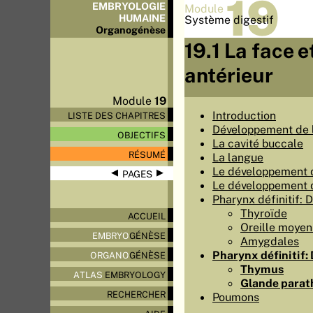
19
EMBRYOLOGIE
Module
HUMAINE
Système digestif
Organo
génèse
19.1 La face e
antérieur
Module
19
Introduction
LISTE DES CHAPITRES
Développement de 
OBJECTIFS
La cavité buccale
RÉSUMÉ
La langue
Le développement 
◀
▶
PAGES
Le développement d
Pharynx définitif: 
Thyroïde
ACCUEIL
Oreille moye
EMBRYO
GÉNÈSE
Amygdales
Pharynx définitif:
ORGANO
GÉNÈSE
Thymus
ATLAS
EMBRYOLOGY
Glande parath
RECHERCHER
Poumons