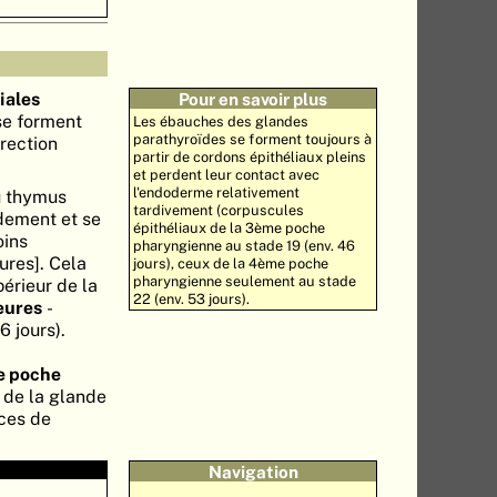
iales
Pour en savoir plus
se forment
Les ébauches des glandes
parathyroïdes se forment toujours à
irection
partir de cordons épithéliaux pleins
et perdent leur contact avec
l'endoderme relativement
u thymus
tardivement (corpuscules
idement et se
épithéliaux de la 3ème poche
oins
pharyngienne au stade 19 (env. 46
res]. Cela
jours), ceux de la 4ème poche
pharyngienne seulement au stade
périeur de la
22 (env. 53 jours).
eures
-
6 jours).
 poche
 de la glande
ices de
Navigation