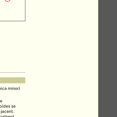
ica minor)
me
oïdes se
-jacent.
traînent