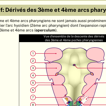
if: Dérivés des 3ème et 4ème arcs phar
3ème et 4ème arcs pharyngiens ne sont jamais aussi proéminent
ier l'arc hyoïdien (2ème arc pharyngien) dont l'expansion rap
 3ème et 4ème arcs (
operculum
).
Vue d’ensemble de la descente des dérivés
des 3ème et 4ème poches pharyngiennes