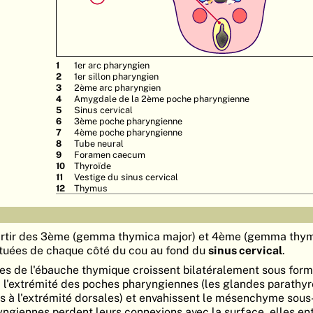
1er arc pharyngien
1er sillon pharyngien
2ème arc pharyngien
Amygdale de la 2ème poche pharyngienne
Sinus cervical
3ème poche pharyngienne
4ème poche pharyngienne
Tube neural
Foramen caecum
Thyroïde
Vestige du sinus cervical
Thymus
artir des 3ème (gemma thymica major) et 4ème (gemma thym
tuées de chaque côté du cou au fond du
sinus cervical
.
es de l'ébauche thymique croissent bilatéralement sous for
 l'extrémité des poches pharyngiennes (les glandes parathyr
s à l'extrémité dorsales) et envahissent le mésenchyme sous
ngiennes perdent leurs connexions avec la surface, elles en