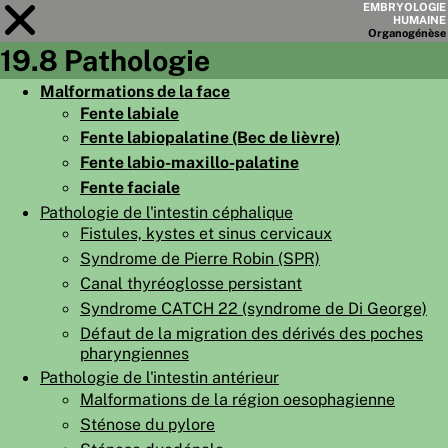
EMBRYOLOGIE
HUMAINE
Organo
génèse
19.8 Pathologie
Module
19
Malformations de la face
Fente labiale
LISTE DES CHAPITRES
Fente labiopalatine (Bec de lièvre)
OBJECTIFS
Fente labio-maxillo-palatine
Fente faciale
RÉSUMÉ
Pathologie de l'intestin céphalique
◀
▶
PAGES
Fistules, kystes et sinus cervicaux
Syndrome de Pierre Robin (SPR)
Canal thyréoglosse persistant
Syndrome CATCH 22 (syndrome de Di George)
Défaut de la migration des dérivés des poches
pharyngiennes
ACCUEIL
Pathologie de l'intestin antérieur
EMBRYO
GÉNÈSE
Malformations de la région oesophagienne
Sténose du pylore
ORGANO
GÉNÈSE