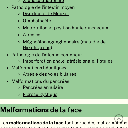
Sténose duodénale
ATLAS
EMBRYOLOGY
Pathologie de l'intestin moyen
Diverticule de Meckel
RECHERCHER
Omphalocèle
Malrotation et position haute du caecum
AIDE
Atrésies
Mégacôlon aganglionnaire (maladie de
Hirschsprung)
DE
Pathologie de l'intestin postérieur
EN
Imperforation anale, atrésie anale, fistules
Malformations hépatiques
Atrésie des voies biliaires
Malformations du pancréas
Pancréas annulaire
Fibrose kystique
Malformations de la face
Les
malformations de la face
font partie des malformations