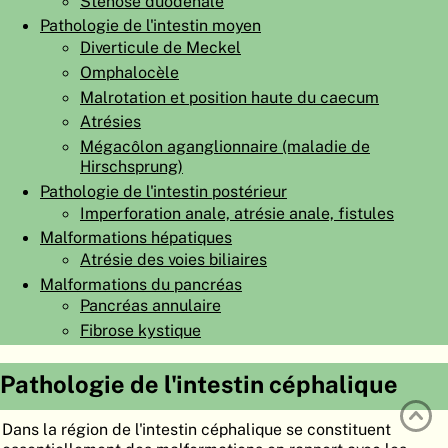
Sténose duodénale
ATLAS
EMBRYOLOGY
Pathologie de l'intestin moyen
Diverticule de Meckel
RECHERCHER
Omphalocèle
Malrotation et position haute du caecum
AIDE
Atrésies
Mégacôlon aganglionnaire (maladie de
Hirschsprung)
DE
Pathologie de l'intestin postérieur
EN
Imperforation anale, atrésie anale, fistules
Malformations hépatiques
Atrésie des voies biliaires
Malformations du pancréas
Pancréas annulaire
Fibrose kystique
Pathologie de l'intestin céphalique
Dans la région de l'intestin céphalique se constituent