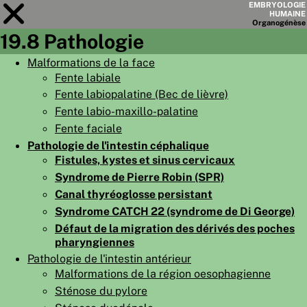
EMBRYOLOGIE
HUMAINE
Organo
génèse
19.8 Pathologie
Module
19
Malformations de la face
Fente labiale
LISTE DES CHAPITRES
Fente labiopalatine (Bec de lièvre)
OBJECTIFS
Fente labio-maxillo-palatine
Fente faciale
RÉSUMÉ
Pathologie de l'intestin céphalique
◀
▶
PAGES
Fistules, kystes et sinus cervicaux
Syndrome de Pierre Robin (SPR)
Canal thyréoglosse persistant
Syndrome CATCH 22 (syndrome de Di George)
Défaut de la migration des dérivés des poches
pharyngiennes
ACCUEIL
Pathologie de l'intestin antérieur
EMBRYO
GÉNÈSE
Malformations de la région oesophagienne
Sténose du pylore
ORGANO
GÉNÈSE