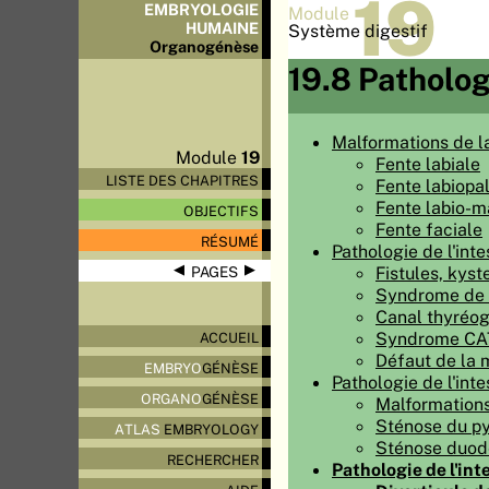
19
EMBRYOLOGIE
Module
HUMAINE
Système digestif
Organo
génèse
19.8 Patholog
Malformations de l
Module
19
Fente labiale
LISTE DES CHAPITRES
Fente labiopal
Fente labio-m
OBJECTIFS
Fente faciale
RÉSUMÉ
Pathologie de l'int
◀
▶
Fistules, kyst
PAGES
Syndrome de P
Canal thyréog
Syndrome CAT
ACCUEIL
Défaut de la 
EMBRYO
GÉNÈSE
Pathologie de l'inte
ORGANO
GÉNÈSE
Malformations
Sténose du py
ATLAS
EMBRYOLOGY
Sténose duod
RECHERCHER
Pathologie de l'in