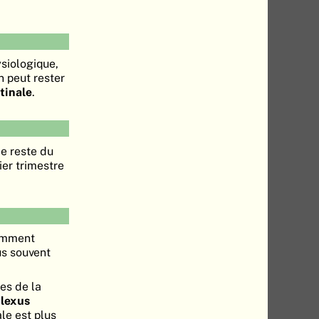
ysiologique,
n peut rester
tinale
.
e reste du
ier trimestre
ramment
us souvent
es de la
lexus
le est plus