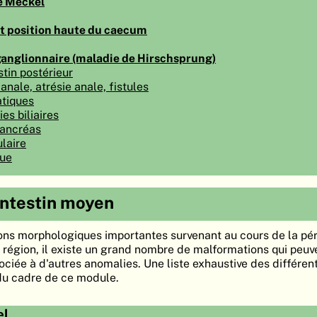
e Meckel
t position haute du caecum
anglionnaire (maladie de Hirschsprung)
stin postérieur
anale, atrésie anale, fistules
tiques
es biliaires
pancréas
laire
que
intestin moyen
ons morphologiques importantes survenant au cours de la pé
région, il existe un grand nombre de malformations qui peuve
ociée à d'autres anomalies. Une liste exhaustive des différen
u cadre de ce module.
el