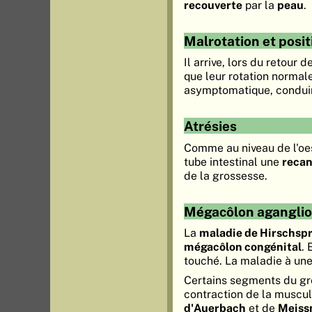
recouverte
par la
peau
.
Malrotation et posi
Il arrive, lors du retour
que leur rotation normal
asymptomatique, condui
Atrésies
Comme au niveau de l'oe
tube intestinal une
recan
de la grossesse.
Mégacôlon aganglio
La
maladie de Hirschsp
mégacôlon congénital
. 
touché. La maladie à une
Certains segments du gro
contraction de la muscul
d'Auerbach
et de
Meiss