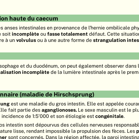
tion haute du caecum
 des anses intestinales en provenance de l'hernie ombilicale ph
e soit
incomplète
ou
fasse totalement
défaut. Cette situatio
re à un
volvulus
ou à une autre forme de
strangulation intes
sophage et du duodénum, on peut également observer dans l
alisation incomplète
de la lumière intestinale après le prem
nnaire (maladie de Hirschsprung)
rung
est une maladie du gros intestin. Elle est appelée cou
Elle fait partie des
aganglionoses.
Le sexe masculin est le pl
 incidence de 1:5'000 et son étiologie est
congénitale
.
s intestin sont dépourvus des cellules nerveuses responsabl
ature lisse, rendant impossible la propulsion des fèces. Les
p
ner
sont concernés. Dans la région affectée, la paroi intestina