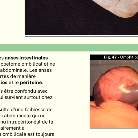
es
anses intestinales
Fig. 47 -
Omphaloc
 coelome ombilical et ne
é abdominale. Les anses
ertes de manière
ios
et le
péritoine
.
as être confondu avec
qui survient surtout chez
sulte d'une faiblesse de
oi abdominale qui ne
enu intrapéritonéal de la
rairement à
 ombilicale est toujours