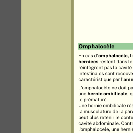
Omphalocèle
En cas d'
omphalocèle,
l
herniées
restent dans le
réintègrent pas la cavit
intestinales sont recouv
caractéristique par l'
amn
L'omphalocèle ne doit p
une
hernie ombilicale
, 
le prématuré.
Une hernie ombilicale ré
la musculature de la par
peut plus retenir le cont
cavité abdominale. Cont
l'omphalocèle, une hernie