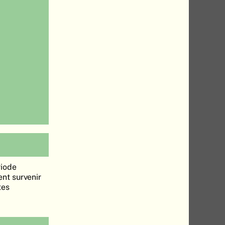
riode
nt survenir
tes