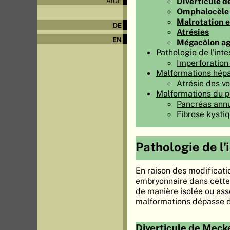
Diverticule d
AIDE
Omphalocèle
Malrotation e
DE
Atrésies
EN
Mégacôlon ag
Pathologie de l'inte
Imperforation 
Malformations hépa
Atrésie des voi
Malformations du 
Pancréas annu
Fibrose kysti
Pathologie de l'
En raison des modificati
embryonnaire dans cette 
de manière isolée ou ass
malformations dépasse d
Diverticule de Meck