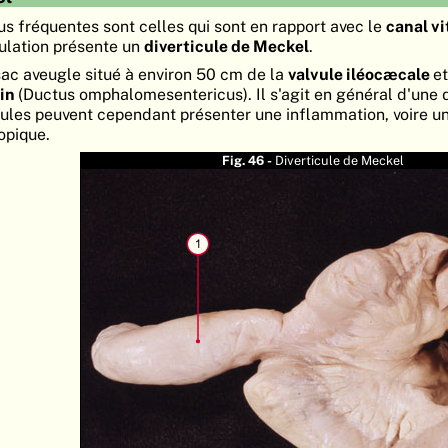
us fréquentes sont celles qui sont en rapport avec le
canal vi
ulation présente un
diverticule de Meckel
.
 sac aveugle situé à environ 50 cm de la
valvule iléocæcale
et
lin
(Ductus omphalomesentericus). Il s'agit en général d'une
ticules peuvent cependant présenter une inflammation, voire u
topique.
Fig. 46 -
Diverticule de Meckel