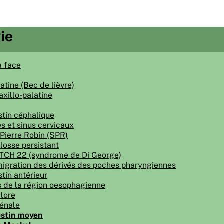
ie
a face
atine (Bec de lièvre)
axillo-palatine
estin céphalique
es et sinus cervicaux
ierre Robin (SPR)
losse persistant
CH 22 (syndrome de Di George)
migration des dérivés des poches pharyngiennes
stin antérieur
 de la région oesophagienne
lore
énale
testin moyen