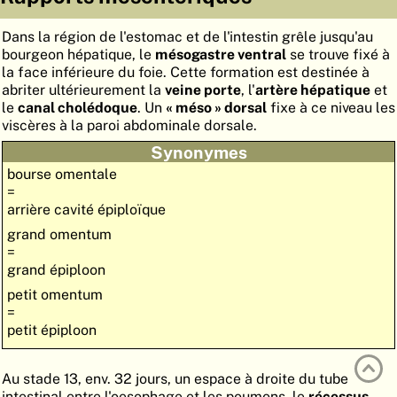
ATLAS
EMBRYOLOGY
Dans la région de l'estomac et de l'intestin grêle jusqu'au
bourgeon hépatique, le
mésogastre ventral
se trouve fixé à
RECHERCHER
la face inférieure du foie. Cette formation est destinée à
AIDE
abriter ultérieurement la
veine porte
, l'
artère hépatique
et
le
canal cholédoque
. Un
« méso » dorsal
fixe à ce niveau les
viscères à la paroi abdominale dorsale.
Synonymes
DE
bourse omentale
EN
=
arrière cavité épiploïque
grand omentum
=
grand épiploon
petit omentum
=
petit épiploon
Au stade 13, env. 32 jours, un espace à droite du tube
intestinal entre l'oesophage et les poumons, le
récessus