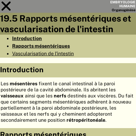
EMBRYOLOGIE
HUMAINE
Organo
génèse
19.5 Rapports mésentériques et
Module
19
vascularisation de l'intestin
LISTE DES CHAPITRES
Introduction
Rapports mésentériques
OBJECTIFS
Vascularisation de l'intestin
RÉSUMÉ
Introduction
◀
▶
PAGES
Les
mésentères
fixent le canal intestinal à la paroi
postérieure de la cavité abdominale. Ils abritent les
vaisseaux
ainsi que les
nerfs
destinés aux viscères. Du fait
que certains segments mésentériques adhèrent à nouveau
ACCUEIL
partiellement à la paroi abdominale postérieure, les
vaisseaux et les nerfs qui y cheminent adopteront
EMBRYO
GÉNÈSE
secondairement une position
rétropéritonéale
.
ORGANO
GÉNÈSE
Rapports mésentériques