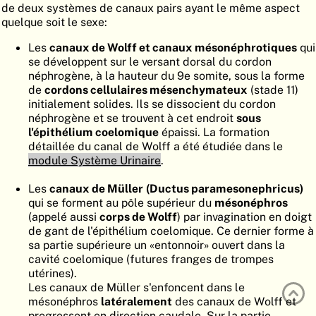
de deux systèmes de canaux pairs ayant le même aspect
ATLAS
EMBRYOLOGY
quelque soit le sexe:
RECHERCHER
Les
canaux de Wolff et canaux mésonéphrotiques
qui
se développent sur le versant dorsal du cordon
AIDE
néphrogène, à la hauteur du 9e somite, sous la forme
de
cordons cellulaires mésenchymateux
(stade 11)
initialement solides. Ils se dissocient du cordon
néphrogène et se trouvent à cet endroit
sous
DE
l'épithélium coelomique
épaissi. La formation
détaillée du canal de Wolff a été étudiée dans le
EN
module Système Urinaire
.
Les
canaux de Müller
(Ductus paramesonephricus)
qui se forment au pôle supérieur du
mésonéphros
(appelé aussi
corps de Wolff
) par invagination en doigt
de gant de l'épithélium coelomique. Ce dernier forme à
sa partie supérieure un «entonnoir» ouvert dans la
cavité coelomique (futures franges de trompes
utérines).
Les canaux de Müller s'enfoncent dans le
mésonéphros
latéralement
des canaux de Wolff et
progressent en direction caudale. Sur la partie