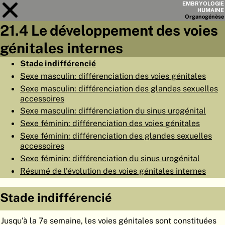
EMBRYOLOGIE
HUMAINE
Organo
génèse
21.4 Le développement des voies
Module
21
génitales internes
LISTE DES CHAPITRES
Stade indifférencié
Sexe masculin: différenciation des voies génitales
OBJECTIFS
Sexe masculin: différenciation des glandes sexuelles
RÉSUMÉ
accessoires
Sexe masculin: différenciation du sinus urogénital
◀
▶
PAGES
Sexe féminin: différenciation des voies génitales
Sexe féminin: différenciation des glandes sexuelles
accessoires
Sexe féminin: différenciation du sinus urogénital
Résumé de l'évolution des voies génitales internes
ACCUEIL
Stade indifférencié
EMBRYO
GÉNÈSE
ORGANO
GÉNÈSE
Jusqu'à la 7e semaine, les voies génitales sont constituées