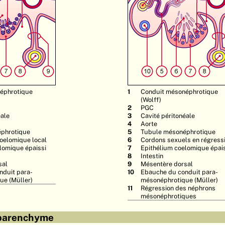
éphrotique
Conduit mésonéphrotique
(Wolff)
PGC
éale
Cavité péritonéale
Aorte
phrotique
Tubule mésonéphrotique
elomique local
Cordons sexuels en régress
lomique épaissi
Epithélium coelomique épai
Intestin
sal
Mésentère dorsal
nduit para-
Ebauche du conduit para-
ue (Müller)
mésonéphrotique (Müller)
Régression des néphrons
mésonéphrotiques
parenchyme