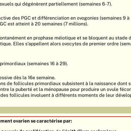
exuels qui dégénèrent partiellement (semaines 6-7).
active des PGC et différenciation en ovogonies (semaines 9 à 
 est atteint à 20 semaines (7 millions).
pontanément en prophase méiotique et se bloquent au stade 
tique. Elles s'appellent alors ovocytes de premier ordre (sem
 primordiaux (semaines 16 à 29).
ressive dès la 16e semaine.
ons de follicules primordiaux subsistent à la naissance dont
ntre la puberté et la ménopause pour produire un ovule féco
é des follicules involuent à différents moments de leur dével
ment ovarien se caractérise par: