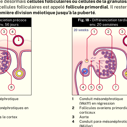
lle désormais
cellules folliculaires ou cellules de la granulos
cellules folliculaires est appelé
follicule primordial
. Il rest
emière division méiotique jusqu'à la puberté
.
nciation précoce
Fig. 18 -
Différenciation tardi
nv. 56 jours
env. 20 semaines
éphrotique
Conduit mésonéphrotique
(Wolff) en régression
néphrotiques en
Follicules ovariens primord
corticaux
 le cortex
Aorte
Conduit para-mésonéphroti
(Müller)