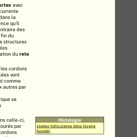
ortex
avec
écurrente
dans la
nce qu'il
ntraire des
 fin du
s structures
ules
mation du
rete
, les cordons
lées vont
mant comme
x autres par
rique se
s
ns celle-ci,
Histologie
tourés par
stades folliculaires dans l'ovaire
humain
.
 cordons