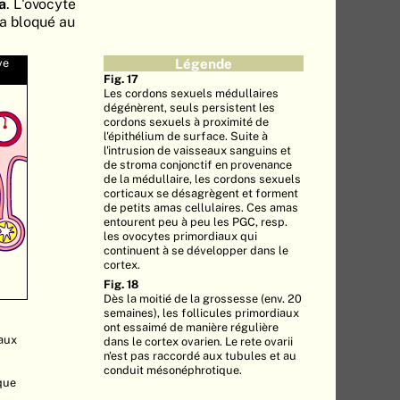
a
. L'ovocyte
era bloqué au
ve
Légende
Fig. 17
Les cordons sexuels médullaires
dégénèrent, seuls persistent les
cordons sexuels à proximité de
l'épithélium de surface. Suite à
l'intrusion de vaisseaux sanguins et
de stroma conjonctif en provenance
de la médullaire, les cordons sexuels
corticaux se désagrègent et forment
de petits amas cellulaires. Ces amas
entourent peu à peu les PGC, resp.
les ovocytes primordiaux qui
continuent à se développer dans le
cortex.
Fig. 18
Dès la moitié de la grossesse (env. 20
semaines), les follicules primordiaux
ont essaimé de manière régulière
iaux
dans le cortex ovarien. Le rete ovarii
n'est pas raccordé aux tubules et au
conduit mésonéphrotique.
que