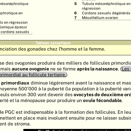
mésonéphrotique
Tubule mésonéphrotique en
régression
phrotique en
Cordons sexuels dégénérés
Mésothélium ovarien
s en régression
lomique épaissi
 cordons sexuels
Tableau synoptique
enciation des gonades chez l'homme et la femme.
nse des ovogonies produira des milliers de follicules primordi
, mais
aucune ovogonie
ne se forme
après la naissance
. (
Les 
primordial au follicule tertiaire.
)
s primordiaux
diminue légérement avant la naissance et ma
moyenne 500'000 à la puberté (la population à la puberté var
 seuls environ 300 vont devenir des
ovocytes de deuxième or
berté et la ménopause pour produire un
ovule fécondable
.
e PGC est indispensable à la formation des follicules. En le
ettent en place mais involuent ensuite pour ne laisser subsi
ent de stroma.