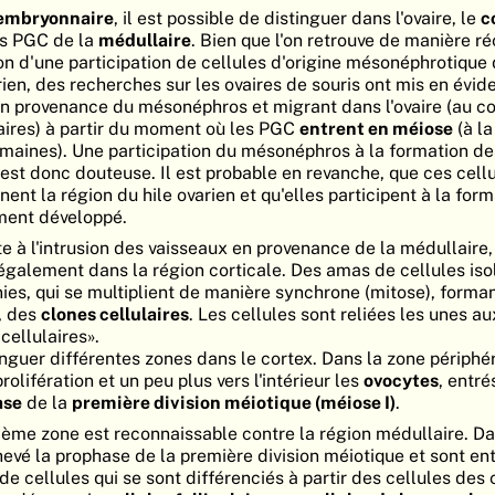
e embryonnaire
, il est possible de distinguer dans l'ovaire, le
c
es PGC de la
médullaire
. Bien que l'on retrouve de manière r
on d'une participation de cellules d'origine mésonéphrotique 
en, des recherches sur les ovaires de souris ont mis en évide
 en provenance du mésonéphros et migrant dans l'ovaire (au co
aires) à partir du moment où les PGC
entrent en méiose
(à la
emaines). Une participation du mésonéphros à la formation de
s est donc douteuse. Il est probable en revanche, que ces cell
nt la région du hile ovarien et qu'elles participent à la for
ement développé.
ite à l'intrusion des vaisseaux en provenance de la médullaire
galement dans la région corticale. Des amas de cellules iso
nies, qui se multiplient de manière synchrone (mitose), for
, des
clones cellulaires
. Les cellules sont reliées les unes au
cellulaires».
nguer différentes zones dans le cortex. Dans la zone périphé
rolifération et un peu plus vers l'intérieur les
ovocytes
, entré
ase
de la
première division méiotique (méiose I)
.
sième zone est reconnaissable contre la région médullaire. Da
hevé la prophase de la première division méiotique et sont en
de cellules qui se sont différenciés à partir des cellules des