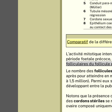
Conduit para-
(Müller)
Tubule mésoné
régression
Cordons sexuel
Epithélium coe
au contact des
Comparatif
de la différ
L'activité mitotique inte
période foetale précoce
folliculaires du follicule 
Le nombre des
follicule
après pour atteindre en 
à 1,5 million). Parmi eux
développant entre la pu
Notons que la présence d
des
cordons stériles
se m
ovaire composé uniquem