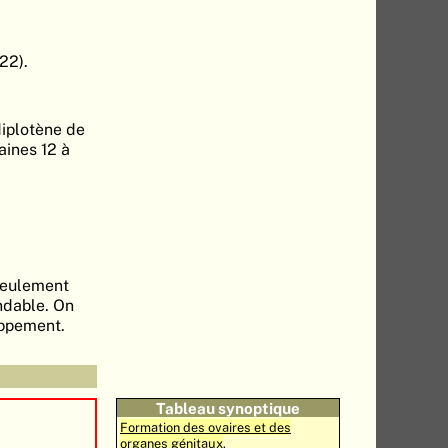
22).
diplotène de
aines 12 à
 seulement
ndable. On
oppement.
Tableau synoptique
Formation des ovaires et des
organes génitaux
.