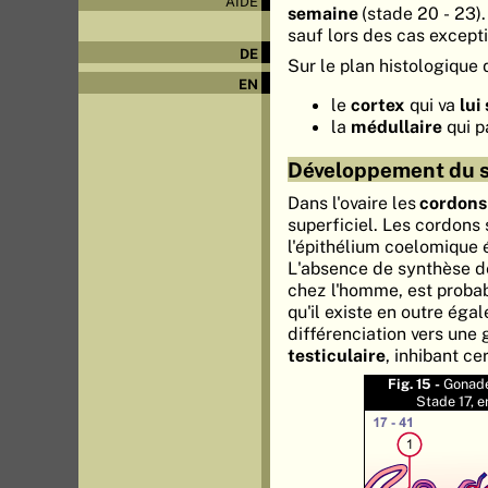
AIDE
semaine
(stade 20 - 23)
sauf lors des cas except
DE
Sur le plan histologique 
EN
le
cortex
qui va
lui
la
médullaire
qui p
Développement du 
Dans l'ovaire les
cordons
superficiel. Les cordons
l'épithélium coelomique 
L'absence de synthèse de
chez l'homme, est probab
qu'il existe en outre ég
différenciation vers une
testiculaire
, inhibant ce
Fig. 15 -
Gonade
Stade 17, e