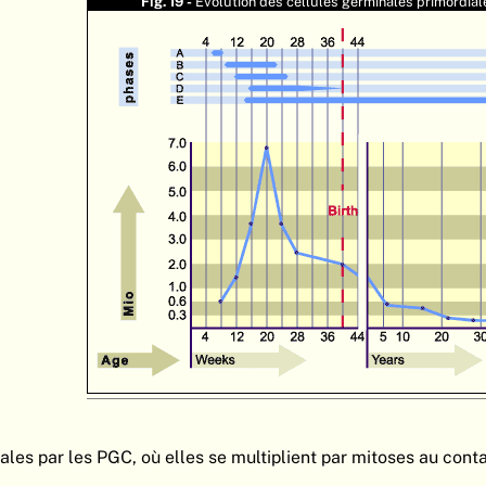
Fig. 19 -
Evolution des cellules germinales primordial
ales par les PGC, où elles se multiplient par mitoses au cont