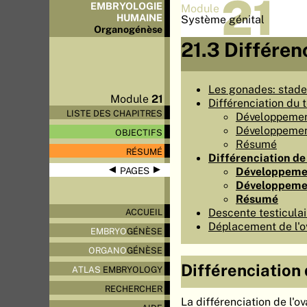
21
EMBRYOLOGIE
Module
HUMAINE
Système génital
Organo
génèse
21.3 Différen
Les gonades: stade 
Module
21
Différenciation du 
LISTE DES CHAPITRES
Développemen
Développemen
OBJECTIFS
Résumé
RÉSUMÉ
Différenciation de 
◀
▶
Développeme
PAGES
Développeme
Résumé
Descente testiculai
ACCUEIL
Déplacement de l'o
EMBRYO
GÉNÈSE
ORGANO
GÉNÈSE
Différenciation 
ATLAS
EMBRYOLOGY
RECHERCHER
La différenciation de l'ov