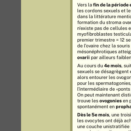
Vers la
fin de la périod
les cordons sexuels et l
dans la littérature menti
formation du stroma ovari
n'existe pas de cellules
myofibroblastes testicul
premier trimestre = 12 s
de l'ovaire chez la souri
mésonéphrotiques atteigne
ovarii
par ailleurs faibl
Au cours du
4e mois
, su
sexuels se désagrègent é
alors entourer les ovogo
pour les spermatogonies
l'intermédiaire de «ponts 
On peut maintenant disti
trouve les
ovogonies
en p
spontanément en
proph
Dès le 5e mois
, une troi
les ovocytes ont déjà ac
une couche unistratifiée 