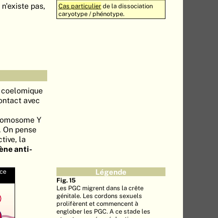
n'existe pas,
Cas particulier
de la dissociation
caryotype / phénotype.
m coelomique
contact avec
chromosome Y
. On pense
tive, la
ène anti-
oce
Légende
Fig. 15
Les PGC migrent dans la crête
génitale. Les cordons sexuels
prolifèrent et commencent à
englober les PGC. A ce stade les