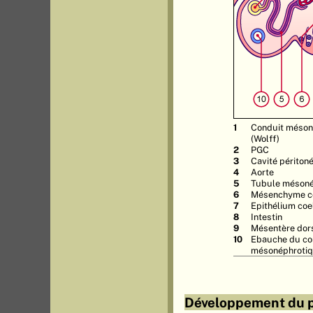
Conduit méson
(Wolff)
PGC
Cavité périton
Aorte
Tubule mésoné
Mésenchyme co
Epithélium coe
Intestin
Mésentère dor
Ebauche du co
mésonéphrotiq
Développement du 