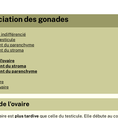
ciation des gonades
indifférencié
testicule
t du parenchyme
t du stroma
l'ovaire
nt du stroma
nt du parenchyme
re
vaire
de l'ovaire
aire est
plus tardive
que celle du testicule. Elle débute au c