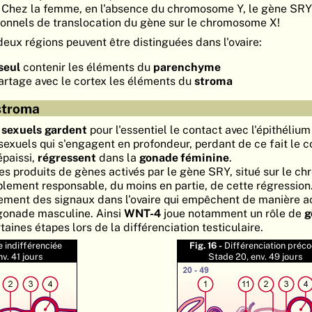
. Chez la femme, en l'absence du chromosome Y, le gène SRY 
ionnels de translocation du gène sur le chromosome X!
deux régions peuvent être distinguées dans l'ovaire:
 seul
contenir les éléments du
parenchyme
artage avec le cortex les éléments du
stroma
stroma
 sexuels
gardent
pour l'essentiel le contact avec l'épithéliu
 sexuels qui s'engagent en profondeur, perdant de ce fait le 
épaissi,
régressent
dans la
gonade féminine
.
s produits de gènes activés par le gène SRY, situé sur le 
lement responsable, du moins en partie, de cette régression
alement des signaux dans l'ovaire qui empêchent de manière ac
 gonade masculine. Ainsi
WNT-4
joue notamment un rôle de
g
rtaines étapes lors de la différenciation testiculaire.
 indifférenciée
Fig. 16 -
Différenciation préc
nv. 41 jours
Stade 20, env. 49 jours