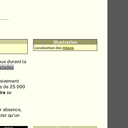
Illustration
Localisation des
mésos
.
aux durant la
stades
ssivement
ie de 25 000
dre
se
ur absence,
ster qu'un