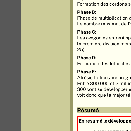
Formation des cordons s
Phase B:
Phase de multiplication 
Le nombre maximal de PGC
Phase C:
Les ovogonies entrent s
la première division méio
25).
Phase D:
Formation des follicules
Phase E:
Atrésie folliculaire prog
Entre 300 000 et 2 milli
300 vont se développer e
voit donc que la majorit
Résumé
En résumé le développe