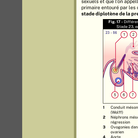
sexuels et que l'on appe
primaire entouré par les 
stade diplotène de la pr
Fig. 17 -
Différe
Stade 23, e
Conduit méson
(Wolff)
Néphrons méso
régression
Ovogonies dans
ovarien
Aorte