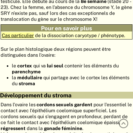
testicule. Elle débute au cours de la
8e semaine
(stade 20 -
ATLAS
EMBRYOLOGY
23). Chez la femme, en l'absence du chromosome Y, le gène
SRY n'existe pas, sauf lors des cas exceptionnels de
RECHERCHER
translocation du gène sur le chromosome X!
Pour en savoir plus
AIDE
Cas particulier
de la dissociation caryotype / phénotype.
Sur le plan histologique deux régions peuvent être
DE
distinguées dans l'ovaire:
EN
le
cortex
qui va
lui seul
contenir les éléments du
parenchyme
la
médullaire
qui partage avec le cortex les éléments
du
stroma
Développement du stroma
Dans l'ovaire les
cordons sexuels
gardent
pour l'essentiel le
contact avec l'épithélium coelomique superficiel. Les
cordons sexuels qui s'engagent en profondeur, perdant de
ce fait le contact avec l'épithélium coelomique épaissi,
régressent
dans la
gonade féminine
.