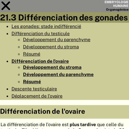
EMBRYOLOGIE
HUMAINE
Organo
génèse
21.3 Différenciation des gonades
Module
21
Les gonades: stade indifférencié
Différenciation du testicule
LISTE DES CHAPITRES
Développement du parenchyme
OBJECTIFS
Développement du stroma
Résumé
RÉSUMÉ
Différenciation de l'ovaire
◀
▶
PAGES
Développement du stroma
Développement du parenchyme
Résumé
Descente testiculaire
Déplacement de l'ovaire
ACCUEIL
Différenciation de l'ovaire
EMBRYO
GÉNÈSE
La différenciation de l'ovaire est
plus tardive
que celle du
ORGANO
GÉNÈSE