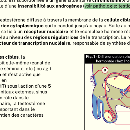
toli) est subordonnée à un gène situé sur le
chromosome X
do
le d'une
insensibilité aux androgènes
(
voir pathologie: testi
 testostérone diffuse à travers la membrane de la
cellule cibl
trice cytoplasmique
qui la conduit jusqu'au noyau. Suite au 
se lie à un
récepteur nucléaire
et le «complexe hormone ré
N
au niveau des
régions régulatrices
de la transcription. Le 
cteur de transcription nucléaire
, responsable de synthèse 
es cibles
, la
Fig. 1 -
Différenciation p
hormonale chez l'
soit elle-même (canal de
e séminale, etc.) ou agit
e
et n'est active que
e en
HT)
sous l'action d'une
5
nitaux externes, sinus
n rôle dans le
ire, la testostérone
mportant dans le
ntien des caractères