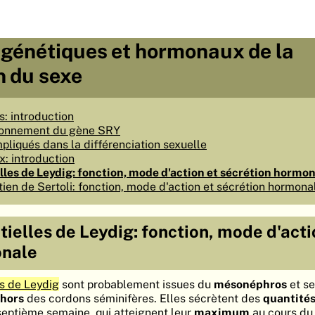
 génétiques et hormonaux de la
n du sexe
: introduction
tionnement du gène SRY
pliqués dans la différenciation sexuelle
: introduction
elles de Leydig: fonction, mode d'action et sécrétion hormo
tien de Sertoli: fonction, mode d'action et sécrétion hormona
itielles de Leydig: fonction, mode d'acti
onale
es de Leydig
sont probablement issues du
mésonéphros
et se
ehors
des cordons séminifères. Elles sécrètent des
quantités
 septième semaine, qui atteignent leur
maximum
au cours d