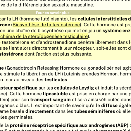
ive de la différenciation sexuelle masculine.
Pour en savoir plus
 par la LH (hormone lutéinisante), les
cellules interstitielles 
érone
(
Biosynthèse de la testostérone
). Cette hormone est pr
on une chaîne de biosynthèse qui met en jeu un
système en
chéma de la stéroïdogénèse testiculaire
).
e testostérone et d'androstenedione pénètre librement dans l
 se lient alors directement à leur récepteur, soit-elles sont 
stostérone
dont l'action est plus puissante.
ue
(
G
onadotropin
R
eleasing
H
ormone ou gonadolibérine) agit
e stimule la libération de
LH
(
L
uteinisierendes
H
ormon, hor
son tour au niveau des
testicules
.
pteur spécifique
sur les
cellules de Leydig
et induit la sécr
one). Cette hormone
liposoluble
est prise en charge par une 
tein) pour son
transport sanguin
et sera ainsi véhiculée dans 
rganes cibles. Il est important de savoir qu'elle
diffuse
égal
 lame basale
directement
dans les
tubes séminifères
où elle
les germinales.
de la
protéine réceptrice spécifique aux androgènes (ABP)
d