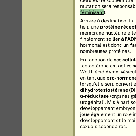
cellules de soutient (Ser
mutation sera responsab
féminisant
).
Arrivée à destination, la
lie à une
protéine récep
membrane nucléaire elle 
finalement se
lier à l'AD
hormonal est donc un
fa
nombreuses protéines.
En fonction de
ses cellul
testostérone est active 
Wolff, épididyme, vésicul
en tant que
pro-hormon
lorsqu'elle sera converti
dihydrotestostérone (D
α-réductase
(organes gé
urogénital). Mis à part so
développement embryonna
joue également un rôle i
développement et le mai
sexuels secondaires.