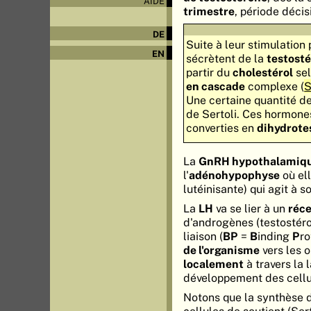
AIDE
trimestre
, période décis
DE
Suite à leur stimulation
EN
sécrètent de la
testost
partir du
cholestérol
sel
en cascade
complexe (
S
Une certaine quantité d
de Sertoli. Ces hormones
converties en
dihydrote
La
GnRH hypothalamiq
l'
adénohypophyse
où ell
lutéinisante) qui agit à 
La
LH
va se lier à un
réce
d'androgènes (testostér
liaison (
BP
=
B
inding
P
ro
de l'organisme
vers les o
localement
à travers la
développement des cellu
Notons que la synthèse 