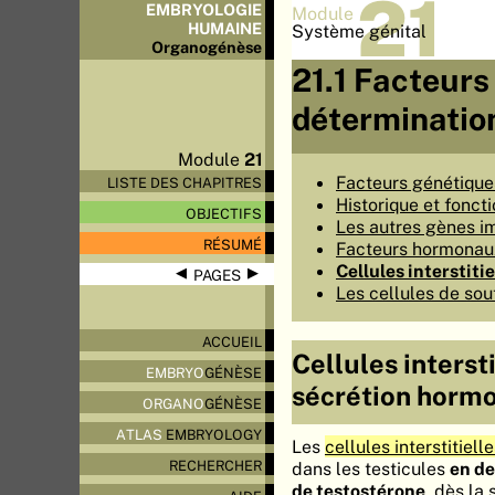
21
EMBRYOLOGIE
Module
HUMAINE
Système génital
Organo
génèse
21.1 Facteurs
déterminatio
Module
21
Facteurs génétiques
LISTE DES CHAPITRES
Historique et fonc
OBJECTIFS
Les autres gènes im
RÉSUMÉ
Facteurs hormonaux
Cellules interstiti
◀
▶
PAGES
Les cellules de sou
ACCUEIL
Cellules interst
EMBRYO
GÉNÈSE
sécrétion horm
ORGANO
GÉNÈSE
ATLAS
EMBRYOLOGY
Les
cellules interstitiell
RECHERCHER
dans les testicules
en d
de testostérone
, dès la