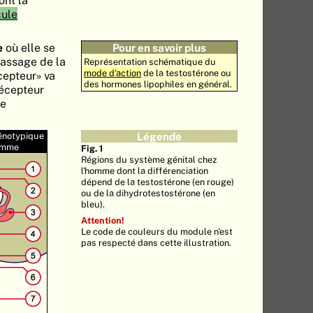
nt la
cule
e
où elle se
Pour en savoir plus
passage de la
Représentation schématique du
mode d'action
de la testostérone ou
cepteur» va
des hormones lipophiles en général.
récepteur
de
hénotypique
Légende
homme
Fig. 1
Régions du système génital chez
l'homme dont la différenciation
dépend de la testostérone (en rouge)
ou de la dihydrotestostérone (en
bleu).
Attention!
Le code de couleurs du module n'est
pas respecté dans cette illustration.