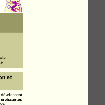
nale
le
on et
 développent
 croissantes
u
2e