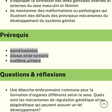
d'expliquer la formation des voies génitales internes et
ATLAS
EMBRYOLOGY
externes du sexe masculin et féminin
de mentionner des malformations ou pathologies qui
RECHERCHER
illustrent des défauts des principaux mécanismes du
développement du système génital.
AIDE
Prérequis
DE
gamétogénèse
EN
disque embryonnaire
système urinaire
Questions & réflexions
Une ébauche embryonnaire commune pour la
formation d'organes différents selon le sexe. Quels
sont les mécanismes de régulation génétique et/ou
épigénétique qui peuvent assurer un tel
développement?