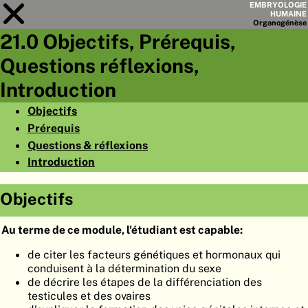
EMBRYOLOGIE
HUMAINE
Organo
génèse
21.0 Objectifs, Prérequis,
Module
21
Questions réflexions,
LISTE DES CHAPITRES
Introduction
OBJECTIFS
Objectifs
Prérequis
RÉSUMÉ
Questions & réflexions
◀
▶
PAGES
Introduction
Objectifs
Au terme de ce module, l'étudiant est capable:
ACCUEIL
de citer les facteurs génétiques et hormonaux qui
conduisent à la détermination du sexe
EMBRYO
GÉNÈSE
de décrire les étapes de la différenciation des
testicules et des ovaires
ORGANO
GÉNÈSE