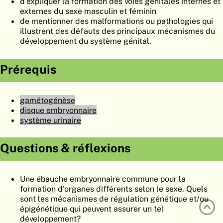
d'expliquer la formation des voies génitales internes et
ATLAS
EMBRYOLOGY
externes du sexe masculin et féminin
de mentionner des malformations ou pathologies qui
RECHERCHER
illustrent des défauts des principaux mécanismes du
développement du système génital.
AIDE
Prérequis
DE
gamétogénèse
EN
disque embryonnaire
système urinaire
Questions & réflexions
Une ébauche embryonnaire commune pour la
formation d'organes différents selon le sexe. Quels
sont les mécanismes de régulation génétique et/ou
épigénétique qui peuvent assurer un tel
développement?