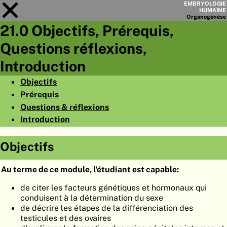
EMBRYOLOGIE
HUMAINE
Organo
génèse
21.0 Objectifs, Prérequis,
Module
21
Questions réflexions,
LISTE DES CHAPITRES
Introduction
OBJECTIFS
Objectifs
Prérequis
RÉSUMÉ
Questions & réflexions
◀
▶
PAGES
Introduction
Objectifs
Au terme de ce module, l'étudiant est capable:
ACCUEIL
de citer les facteurs génétiques et hormonaux qui
conduisent à la détermination du sexe
EMBRYO
GÉNÈSE
de décrire les étapes de la différenciation des
testicules et des ovaires
ORGANO
GÉNÈSE