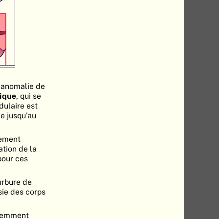
 anomalie de
ique
, qui se
dulaire est
e jusqu'au
tement
tion de la
pour ces
urbure de
sie des corps
quemment