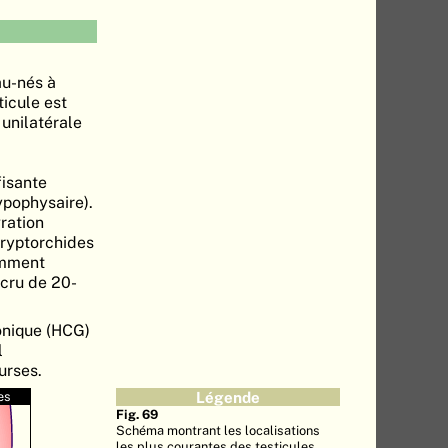
au-nés à
ticule est
 unilatérale
fisante
ypophysaire).
gration
cryptorchides
emment
ccru de 20-
onique (HCG)
l
urses.
es
Légende
Fig. 69
Schéma montrant les localisations
les plus courantes des testicules