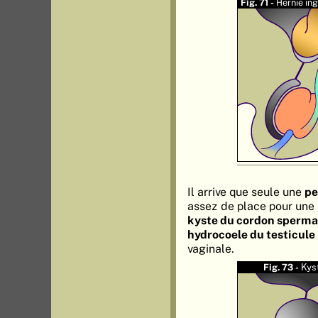
Fig. 71 -
Hernie in
Il arrive que seule une
pe
assez de place pour une a
kyste du cordon sperma
hydrocoele du testicule
vaginale.
Fig. 73 -
Kys