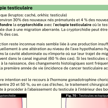
pie testiculaire
ue (kruptos: caché, orkhis: testicule)
 environ 30% des nouveaux nés prématurés et 4 % des nouve
fondre
la
cryptorchidie
avec l'
ectopie testiculaire
où le tes
le due à une migration aberrante. La cryptorchidie peut être
0% des cas.
ction reste inconnue mais semble liée à une production insuf
ellement à une altération au niveau de l'axe hypothalamo-h
ns la cavité abdominale ou n'importe où sur leur trajet de mi
ent dans le canal inguinal (60 % des cas). Si les testicules 
 à la naissance, des changements histologiques sont fréqu
la première année de vie (incidence de cancer testiculaire a
e intention est le recours à l'hormone gonadotrophine chori
entre 20 et 50 %, ou en cas d'échec, le traitement chirurgica
te à procéder à l'abaissement du testicule à l'intérieur des bo
yptorchidie
Fig. 70 -
Testicules ectopiqu