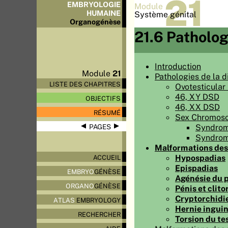
21
EMBRYOLOGIE
Module
HUMAINE
Système génital
Organo
génèse
21.6 Patholog
Introduction
Module
21
Pathologies de la d
LISTE DES CHAPITRES
Ovotesticular
46, XY DSD
OBJECTIFS
46, XX DSD
RÉSUMÉ
Sex Chromos
◀
▶
Syndrom
PAGES
Syndrome
Malformations des 
Hypospadias
ACCUEIL
Epispadias
EMBRYO
GÉNÈSE
Agénésie du pé
ORGANO
GÉNÈSE
Pénis et clito
Cryptorchidie
ATLAS
EMBRYOLOGY
Hernie inguin
RECHERCHER
Torsion du te