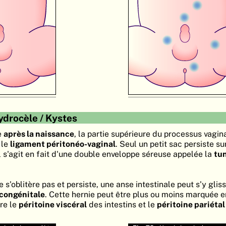
ydrocèle / Kystes
e
après la naissance
, la partie supérieure du processus vagina
 le
ligament péritonéo-vaginal
. Seul un petit sac persiste su
Il s'agit en fait d'une double enveloppe séreuse appelée la
tu
 s'oblitère pas et persiste, une anse intestinale peut s'y gliss
 congénitale
. Cette hernie peut être plus ou moins marquée e
re le
péritoine viscéral
des intestins et le
péritoine pariétal