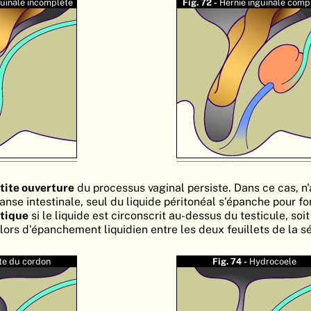
guinale incomplète
Fig. 72 -
Hernie inguinale comp
tite ouverture
du processus vaginal persiste. Dans ce cas, n
nse intestinale, seul du liquide péritonéal s'épanche pour fo
tique
si le liquide est circonscrit au-dessus du testicule, soi
lors d'épanchement liquidien entre les deux feuillets de la s
te du cordon
Fig. 74 -
Hydrocoele