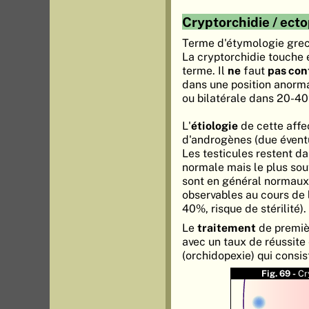
Cryptorchidie / ecto
Terme d'étymologie grecq
La cryptorchidie touche
terme. Il
ne
faut
pas con
dans une position anorma
ou bilatérale dans 20-4
L'
étiologie
de cette affe
d'androgènes (due éventu
Les testicules restent da
normale mais le plus souv
sont en général normaux
observables au cours de 
40%, risque de stérilité).
Le
traitement
de premièr
avec un taux de réussite 
(orchidopexie) qui consis
Fig. 69 -
Cr