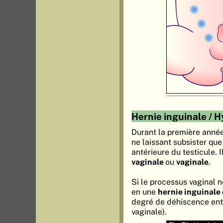
Hernie inguinale / H
Durant la première anné
ne laissant subsister que
antérieure du testicule. 
vaginale
ou
vaginale
.
Si le processus vaginal ne
en une
hernie inguinale
degré de déhiscence ent
vaginale).