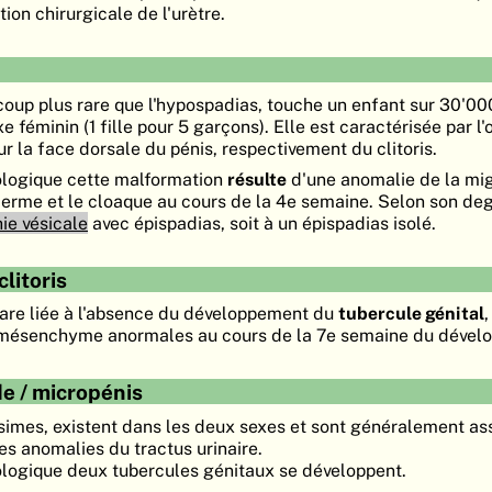
ion chirurgicale de l'urètre.
coup plus rare que l'hypospadias, touche un enfant sur 30'00
 féminin (1 fille pour 5 garçons). Elle est caractérisée par l'
sur la face dorsale du pénis, respectivement du clitoris.
ologique cette malformation
résulte
d'une anomalie de la mig
rme et le cloaque au cours de la 4e semaine. Selon son degr
ie vésicale
avec épispadias, soit à un épispadias isolé.
litoris
rare liée à l'absence du développement du
tubercule génital
,
-mésenchyme anormales au cours de la 7e semaine du dével
ide / micropénis
simes, existent dans les deux sexes et sont généralement as
es anomalies du tractus urinaire.
ologique deux tubercules génitaux se développent.