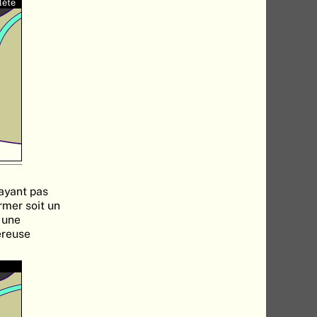
lète
'ayant pas
rmer soit un
t une
éreuse