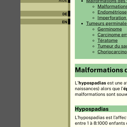
Malformations des 
AIDE
Malformations
Endométriose
DE
Imperforatio
EN
Tumeurs germinale
Germinome
Carcinome em
Tératome
Tumeur du sac 
Choriocarcin
Malformations d
L'
hypospadias
est une a
naissances) alors que l'
é
malformations sont souve
Hypospadias
L'hypospadias est l'affec
entre 1 à 8:1000 enfants 