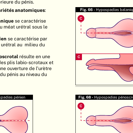
érieure du pénis.
ariétés anatomiques
:
Fig. 66 -
Hypospadias balani
anique
se caractérise
u méat urétral sous le
ien
se caractérise par
urétral au milieu du
oscrotal
résulte en une
es plis labio-scrotaux et
une ouverture de l'urètre
 du pénis au niveau du
padias pénien
Fig. 68 -
Hypospadias pénoscr