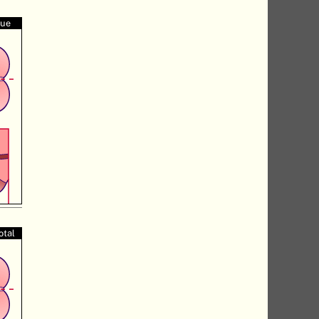
que
otal