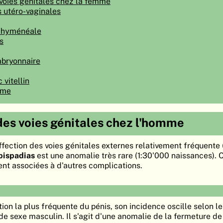
voies génitales chez la femme
 utéro-vaginales
n hyménéale
s
bryonnaire
vitellin
ome
es voies génitales chez l'homme
ffection des voies génitales externes relativement fréquente
pispadias
est une anomalie très rare (1:30'000 naissances). 
nt associées à d'autres complications.
tion la plus fréquente du pénis, son incidence oscille selon l
de sexe masculin. Il s'agit d'une anomalie de la fermeture de