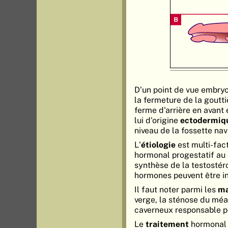
D'un point de vue embryo
la fermeture de la goutti
ferme d'arrière en avant 
lui d'origine
ectodermiq
niveau de la fossette nav
L'
étiologie
est multi-fact
hormonal progestatif au 
synthèse de la testostér
hormones peuvent être in
Il faut noter parmi les
ma
verge, la sténose du méa
caverneux responsable po
Le
traitement
hormonal (