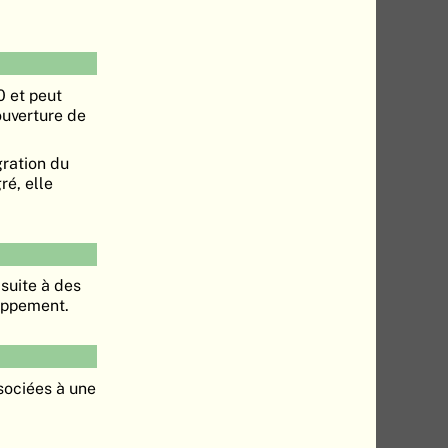
0 et peut
ouverture de
ration du
é, elle
 suite à des
oppement.
sociées à une