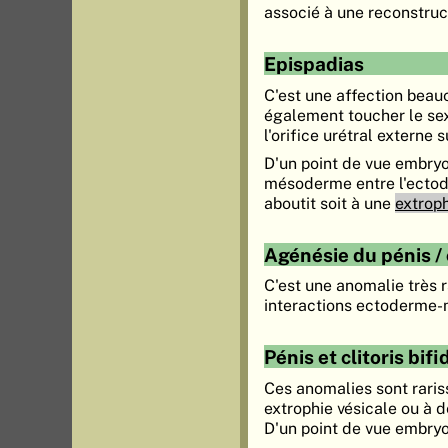
associé à une reconstruct
Epispadias
C'est une affection beau
également toucher le sexe
l'orifice urétral externe 
D'un point de vue embry
mésoderme entre l'ectode
aboutit soit à une
extroph
Agénésie du pénis / c
C'est une anomalie très 
interactions ectoderme
Pénis et clitoris bif
Ces anomalies sont raris
extrophie vésicale ou à d
D'un point de vue embry