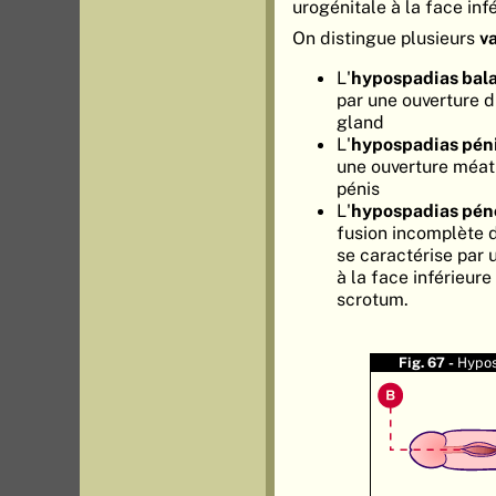
urogénitale à la face inf
On distingue plusieurs
v
L'
hypospadias bal
par une ouverture d
gland
L'
hypospadias pén
une ouverture méat 
pénis
L'
hypospadias pén
fusion incomplète d
se caractérise par 
à la face inférieure
scrotum.
Fig. 67 -
Hypos