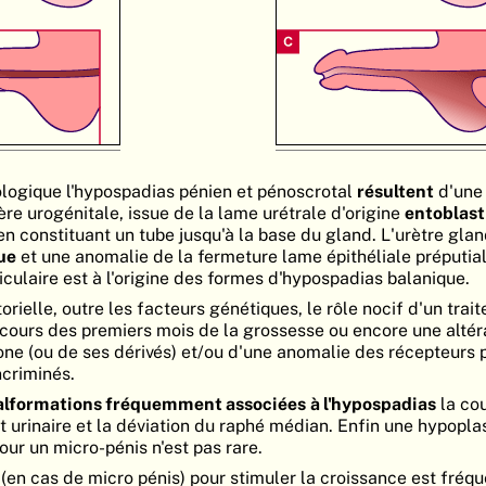
logique l'hypospadias pénien et pénoscrotal
résultent
d'une
ère urogénitale, issue de la lame urétrale d'origine
entoblast
en constituant un tube jusqu'à la base du gland. L'urètre glan
ue
et une anomalie de la fermeture lame épithéliale préputial
iculaire est à l'origine des formes d'hypospadias balanique.
orielle, outre les facteurs génétiques, le rôle nocif d'un trai
cours des premiers mois de la grossesse ou encore une altéra
one (ou de ses dérivés) et/ou d'une anomalie des récepteurs 
criminés.
lformations fréquemment associées
à l'hypospadias
la co
t urinaire et la déviation du raphé médian. Enfin une hypopla
ur un micro-pénis n'est pas rare.
en cas de micro pénis) pour stimuler la croissance est fré