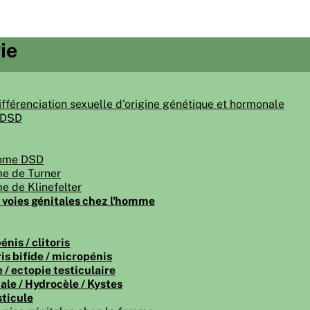
ie
ifférenciation sexuelle d'origine génétique et hormonale
 DSD
ome DSD
e de Turner
 de Klinefelter
voies génitales chez l'homme
nis / clitoris
ris bifide / micropénis
 / ectopie testiculaire
ale / Hydrocèle / Kystes
sticule