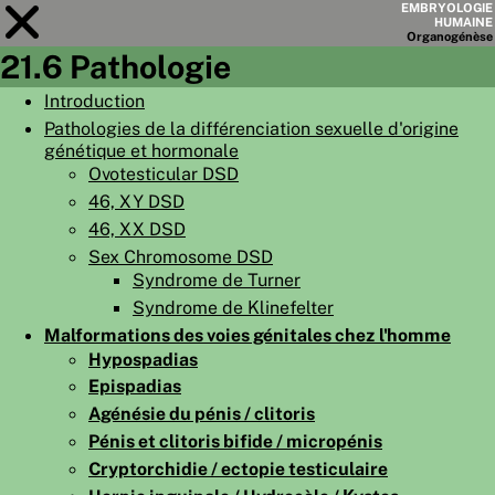
EMBRYOLOGIE
HUMAINE
Organo
génèse
21.6 Pathologie
Module
21
Introduction
Pathologies de la différenciation sexuelle d'origine
LISTE DES CHAPITRES
génétique et hormonale
OBJECTIFS
Ovotesticular DSD
46, XY DSD
RÉSUMÉ
46, XX DSD
◀
▶
Sex Chromosome DSD
PAGES
Syndrome de Turner
Syndrome de Klinefelter
Malformations des voies génitales chez l'homme
Hypospadias
Epispadias
ACCUEIL
Agénésie du pénis / clitoris
EMBRYO
GÉNÈSE
Pénis et clitoris bifide / micropénis
Cryptorchidie / ectopie testiculaire
ORGANO
GÉNÈSE