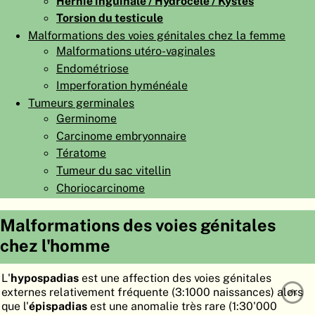
Hernie inguinale / Hydrocèle / Kystes
ATLAS
EMBRYOLOGY
Torsion du testicule
Malformations des voies génitales chez la femme
RECHERCHER
Malformations utéro-vaginales
Endométriose
AIDE
Imperforation hyménéale
Tumeurs germinales
Germinome
DE
Carcinome embryonnaire
EN
Tératome
Tumeur du sac vitellin
Choriocarcinome
Malformations des voies génitales
chez l'homme
L'
hypospadias
est une affection des voies génitales
externes relativement fréquente (3:1000 naissances) alors
que l'
épispadias
est une anomalie très rare (1:30'000